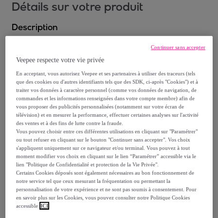
Détails sur votre produit
Description
Continuer sans accepter
Veepee respecte votre vie privée
Le Ciment Thermique de Kérastase est bien plus qu'un
En acceptant, vous autorisez Veepee et ses partenaires à utiliser des traceurs (tels
que des cookies ou d'autres identifiants tels que des SDK, ci-après "Cookies") et à
simple protecteur de chaleur ; c'est un lait réparateur et
traiter vos données à caractère personnel (comme vos données de navigation, de
resurfaçant conçu pour apporter une protection aux
commandes et les informations renseignées dans votre compte membre) afin de
vous proposer des publicités personnalisées (notamment sur votre écran de
cheveux abîmés. Ce soin pré-brushing cible les besoins
télévision) et en mesurer la performance, effectuer certaines analyses sur l'activité
spécifiques des cheveux très endommagés, offrant des
des ventes et à des fins de lutte contre la fraude.
bienfaits lissants immédiats et de la discipline avant
Vous pouvez choisir entre ces différentes utilisations en cliquant sur "Paramétrer"
ou tout refuser en cliquant sur le bouton "Continuer sans accepter". Vos choix
brushing. Sa formule légère fond dans les cheveux,
s'appliquent uniquement sur ce navigateur et/ou terminal. Vous pouvez à tout
réparant les pointes fourchues et les mèches cassantes
moment modifier vos choix en cliquant sur le lien “Paramétrer” accessible via le
lien "Politique de Confidentialité et protection de la Vie Privée".
tout en facilitant le coiffage et en réduisant
Certains Cookies déposés sont également nécessaires au bon fonctionnement de
considérablement le temps de séchage. Cela se traduit
notre service tel que ceux mesurant la fréquentation ou permettant la
par une exposition moindre à la chaleur, préservant
personnalisation de votre expérience et ne sont pas soumis à consentement. Pour
en savoir plus sur les Cookies, vous pouvez consulter notre Politique Cookies
l'intégrité du cheveu et favorisant un brushing sans
accessible
ICI
abimer le cheuveu. Imaginez pouvoir réaliser vos