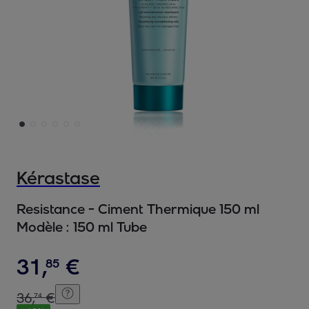
Kérastase
Resistance - Ciment Thermique 150 ml
Modèle :
150 ml Tube
31
,
€
85
36
,
€
74