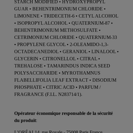
STARCH MODIFIED • HYDROXYPROPYL
GUAR • BEHENTRIMONIUM CHLORIDE •
LIMONENE • TRIDECETH-6 • CETYL ALCOHOL
• ISOPROPYL ALCOHOL • QUATERNIUM-87 •
BEHENTRIMONIUM METHOSULFATE •
CETRIMONIUM CHLORIDE • QUATERNIUM-33
• PROPYLENE GLYCOL • 2-OLEAMIDO-1,3-
OCTADECANEDIOL • GERANIOL • LINALOOL •
GLYCERIN • CITRONELLOL • CITRAL •
TREHALOSE • TAMARINDUS INDICA SEED
POLYSACCHARIDE • MYROTHAMNUS
FLABELLIFOLIA LEAF EXTRACT • DISODIUM
PHOSPHATE • CITRIC ACID • PARFUM /
FRAGRANCE (F.I.L. N283714/1).
Opérateur économique responsable de la sécurité
du produit
:
L’ORÉAL14, rue Royale - 75008 Paris France