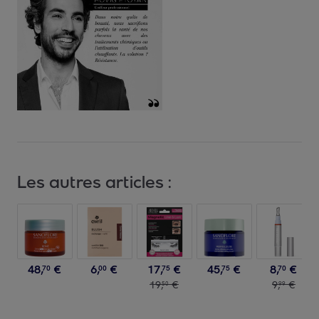
Les autres articles :
48
,
€
6
,
€
17
,
€
45
,
€
8
,
€
70
00
75
75
70
19
,
€
9
,
€
50
99