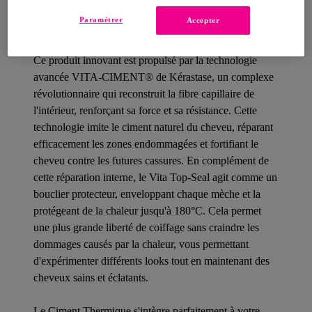
coiffures préférées avec moins de chaleur et moins de
Paramétrer
Accepter
dommages – le Ciment Thermique rend cela possible.
Ce produit innovant est propulsé par la technologie
avancée VITA-CIMENT® de Kérastase, un complexe
révolutionnaire qui reconstruit la fibre capillaire de
l'intérieur, renforçant sa force et sa résistance. Cette
technologie imite le ciment naturel du cheveu, réparant
efficacement les zones endommagées et fortifiant le
cheveu contre les futures cassures. En complément de
cette réparation interne, le Vita Top-Seal agit comme un
bouclier protecteur, enveloppant chaque mèche et la
protégeant de la chaleur jusqu'à 180°C. Cela permet
une plus grande liberté de coiffage sans craindre les
dommages causés par la chaleur, vous permettant
d'expérimenter différents looks tout en maintenant des
cheveux sains et éclatants.
Le Ciment Thermique s'intègre parfaitement à votre