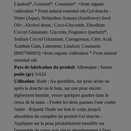
Linalool*, Geraniol*, Coumarin*. +from organic
cultivation * From natural essential oils Gel douche :
Water (Aqua), Helianthus Annuus (Sunflower) Seed
Oil+, Alcohol denat., Coco-Glucoside, Disodium
Cocoyl Glutamate, Glycerin, Fragrance (parfum)*,
Sodium Cocoyl Glutamate, Carrageenan, Citric Acid,
Xanthan Gum, Limonene, Linalool, Coumarin.
[8007760003] +from organic cultivation * From natural
essential oils
Pays de fabrication du produit
: Allemagne / Suisse
poids (gr)
: 0.624
Utilisation
: Huile : Au quotidien, sur peau sèche ou
après la douche ou le bain, sur une peau encore
légèrement humide, verser quelques gouttes dans le
creux de la main. - Frotter les deux paumes l'une contre
l'autre - Répartir l'huile sur tout le corps jusqu'à
absorbtion du complète du produit Gel douche :
Appliquer sur la peau préalablement mouillée sur
l'ensemble du corps puis rincer abondamment à l'eau