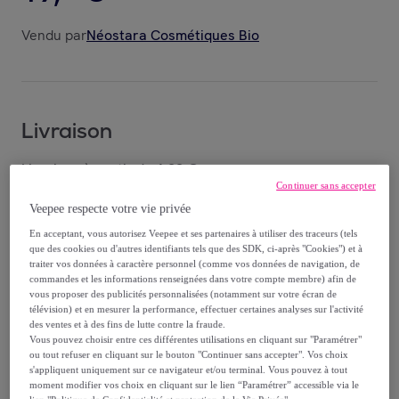
Vendu par
Néostara Cosmétiques Bio
Livraison
Livraison à partir de
6,98 €
Continuer sans accepter
Offerte par la marque dès 44,99 € d'achat
Veepee respecte votre vie privée
En acceptant, vous autorisez Veepee et ses partenaires à utiliser des traceurs (tels
Livraison estimée: entre le
12/08
et le
15/08
que des cookies ou d'autres identifiants tels que des SDK, ci-après "Cookies") et à
traiter vos données à caractère personnel (comme vos données de navigation, de
commandes et les informations renseignées dans votre compte membre) afin de
vous proposer des publicités personnalisées (notamment sur votre écran de
Comment ça marche ?
télévision) et en mesurer la performance, effectuer certaines analyses sur l'activité
des ventes et à des fins de lutte contre la fraude.
Vous pouvez choisir entre ces différentes utilisations en cliquant sur "Paramétrer"
ou tout refuser en cliquant sur le bouton "Continuer sans accepter". Vos choix
s'appliquent uniquement sur ce navigateur et/ou terminal. Vous pouvez à tout
moment modifier vos choix en cliquant sur le lien “Paramétrer” accessible via le