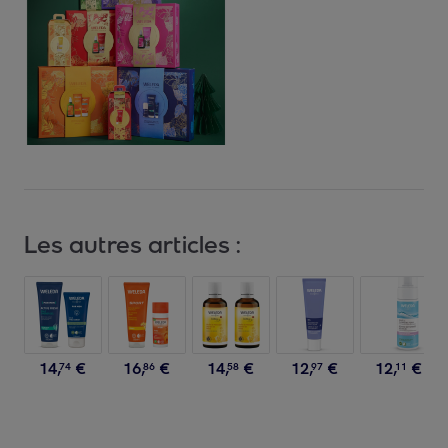
Les autres articles :
14
,
€
16
,
€
14
,
€
12
,
€
12
,
€
74
86
58
97
11