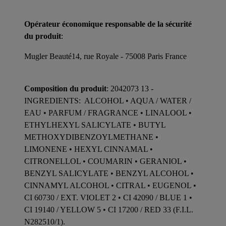
Opérateur économique responsable de la sécurité
du produit
:
Mugler Beauté14, rue Royale - 75008 Paris France
Composition du produit
: 2042073 13 -
INGREDIENTS: ALCOHOL • AQUA / WATER /
EAU • PARFUM / FRAGRANCE • LINALOOL •
ETHYLHEXYL SALICYLATE • BUTYL
METHOXYDIBENZOYLMETHANE •
LIMONENE • HEXYL CINNAMAL •
CITRONELLOL • COUMARIN • GERANIOL •
BENZYL SALICYLATE • BENZYL ALCOHOL •
CINNAMYL ALCOHOL • CITRAL • EUGENOL •
CI 60730 / EXT. VIOLET 2 • CI 42090 / BLUE 1 •
CI 19140 / YELLOW 5 • CI 17200 / RED 33 (F.I.L.
N282510/1).