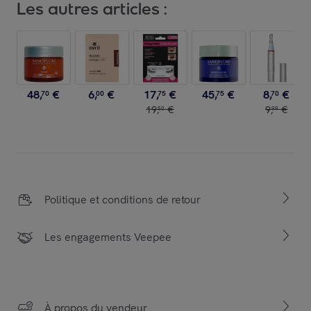
Les autres articles :
48
,
€
6
,
€
17
,
€
45
,
€
8
,
€
70
00
75
75
70
19
,
€
9
,
€
50
99
Politique et conditions de retour
Les engagements Veepee
À propos du vendeur