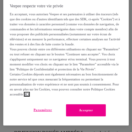
Description
Veepee respecte votre vie privée
En acceptant, vous autorisez Veepee et ses partenaires à utiliser des traceurs (tels
que des cookies ou d'autres identifiants tels que des SDK, ci-après "Cookies") et à
traiter vos données à caractère personnel (comme vos données de navigation, de
commandes et les informations renseignées dans votre compte membre) afin de
A*Men est le parfum de l’homme confiant et
vous proposer des publicités personnalisées (notamment sur votre écran de
télévision) et en mesurer la performance, effectuer certaines analyses sur l'activité
aventureux. Parfum de la famille ambré boisé corsé,
des ventes et à des fins de lutte contre la fraude.
l’Eau de Toilette A*men de MUGLER évoque la
Vous pouvez choisir entre ces différentes utilisations en cliquant sur "Paramétrer"
ou tout refuser en cliquant sur le bouton "Continuer sans accepter". Vos choix
virilité d’un corps sculpté à travers ses notes boisées de
s'appliquent uniquement sur ce navigateur et/ou terminal. Vous pouvez à tout
patchouli, et la force audacieuse du héros à travers ses
moment modifier vos choix en cliquant sur le lien “Paramétrer” accessible via le
notes d’Absolu de café. Une fragrance ardente et corsée
lien "Politique de Confidentialité et protection de la Vie Privée".
Certains Cookies déposés sont également nécessaires au bon fonctionnement de
au caractère intense et à l’énergie boisée qui révèle
notre service tel que ceux mesurant la fréquentation ou permettant la
l'essence du héros qui sommeille en chaque homme.
personnalisation de votre expérience et ne sont pas soumis à consentement. Pour
en savoir plus sur les Cookies, vous pouvez consulter notre Politique Cookies
Audacieux, intense et fascinant, A*Men matérialise une
accessible
ICI
vision authentique et innovante du héros contemporain.
Ce parfum à la virilité puissante allie élégance,
Paramétrer
Accepter
sophistication et charisme à travers deux dimensions
olfactives.