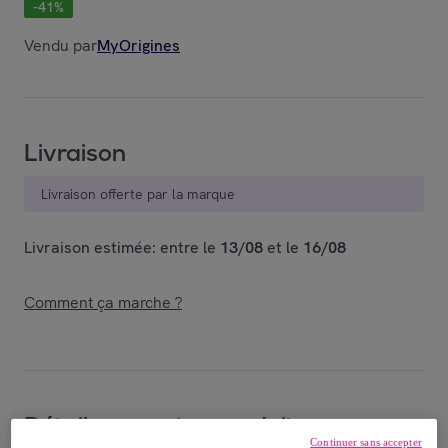
-
41
%
Vendu par
MyOrigines
Livraison
Livraison offerte par la marque
Livraison estimée: entre le
13/08
et le
16/08
Comment ça marche ?
Détails sur votre produit
Continuer sans accepter