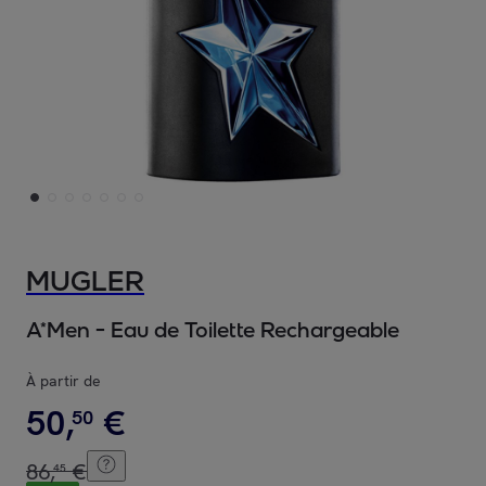
MUGLER
A*Men - Eau de Toilette Rechargeable
À partir de
50
,
€
50
86
,
€
45