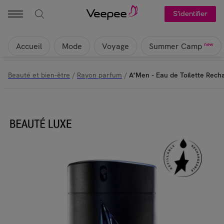
MUGLER - A*Men - Eau de Toilette Rechargeable | Veepee
S'identifier
Accueil
Mode
Voyage
new
Summer Camp
Beauté et bien-être
/
Rayon parfum
/
A*Men - Eau de Toilette Rech