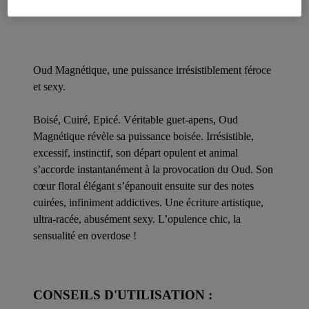
Description
Oud Magnétique, une puissance irrésistiblement féroce
et sexy.
Boisé, Cuiré, Epicé. Véritable guet-apens, Oud
Magnétique révèle sa puissance boisée. Irrésistible,
excessif, instinctif, son départ opulent et animal
s’accorde instantanément à la provocation du Oud. Son
cœur floral élégant s’épanouit ensuite sur des notes
cuirées, infiniment addictives. Une écriture artistique,
ultra-racée, abusément sexy. L’opulence chic, la
sensualité en overdose !
CONSEILS D'UTILISATION :