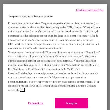
Dernier produit
Continuer sans accepter
Veepee respecte votre vie privée
En acceptant, vous autorisez Veepee et ses partenaires à utiliser des traceurs (tels
que des cookies ou d'autres identifiants tels que des SDK, ci-après "Cookies") et à
traiter vos données à caractère personnel (comme vos données de navigation, de
Livraison
commandes et les informations renseignées dans votre compte membre) afin de
vous proposer des publicités personnalisées (notamment sur votre écran de
Livraison offerte par la marque
télévision) et en mesurer la performance, effectuer certaines analyses sur l'activité
des ventes et à des fins de lutte contre la fraude.
Vous pouvez choisir entre ces différentes utilisations en cliquant sur "Paramétrer"
Livraison estimée: entre le
12/08
et le
15/08
ou tout refuser en cliquant sur le bouton "Continuer sans accepter". Vos choix
s'appliquent uniquement sur ce navigateur et/ou terminal. Vous pouvez à tout
moment modifier vos choix en cliquant sur le lien “Paramétrer” accessible via le
lien "Politique de Confidentialité et protection de la Vie Privée".
Comment ça marche ?
Certains Cookies déposés sont également nécessaires au bon fonctionnement de
notre service tel que ceux mesurant la fréquentation ou permettant la
personnalisation de votre expérience et ne sont pas soumis à consentement. Pour
en savoir plus sur les Cookies, vous pouvez consulter notre Politique Cookies
accessible
ICI
Détails sur votre produit
Paramétrer
Accepter