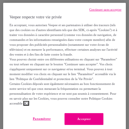
Dernier produit
Continuer sans accepter
Veepee respecte votre vie privée
En acceptant, vous autorisez Veepee et ses partenaires à utiliser des traceurs (tels
que des cookies ou d'autres identifiants tels que des SDK, ci-après "Cookies") et à
traiter vos données à caractère personnel (comme vos données de navigation, de
Livraison
commandes et les informations renseignées dans votre compte membre) afin de
vous proposer des publicités personnalisées (notamment sur votre écran de
télévision) et en mesurer la performance, effectuer certaines analyses sur l'activité
Livraison offerte par la marque
des ventes et à des fins de lutte contre la fraude.
Vous pouvez choisir entre ces différentes utilisations en cliquant sur "Paramétrer"
ou tout refuser en cliquant sur le bouton "Continuer sans accepter". Vos choix
Livraison estimée: entre le
15/08
et le
18/08
s'appliquent uniquement sur ce navigateur et/ou terminal. Vous pouvez à tout
moment modifier vos choix en cliquant sur le lien “Paramétrer” accessible via le
lien "Politique de Confidentialité et protection de la Vie Privée".
Comment ça marche ?
Certains Cookies déposés sont également nécessaires au bon fonctionnement de
notre service tel que ceux mesurant la fréquentation ou permettant la
personnalisation de votre expérience et ne sont pas soumis à consentement. Pour
en savoir plus sur les Cookies, vous pouvez consulter notre Politique Cookies
accessible
ICI
Détails sur votre produit
Paramétrer
Accepter