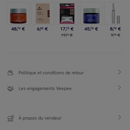
48
,
€
6
,
€
17
,
€
45
,
€
8
,
€
70
00
75
75
70
19
,
€
9
,
€
50
99
Politique et conditions de retour
Les engagements Veepee
À propos du vendeur