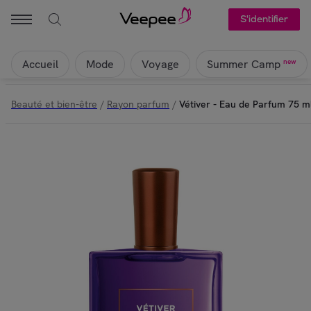
Molinard - Vétiver - Eau de Parfum 75 ml | Veepee
S'identifier
Accueil
Mode
Voyage
new
Summer Camp
Beauté et bien-être
/
Rayon parfum
/
Vétiver - Eau de Parfum 75 m