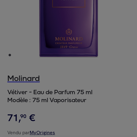
Molinard
Vétiver - Eau de Parfum 75 ml
Modèle :
75 ml Vaporisateur
71
,
€
90
Vendu par
MyOrigines