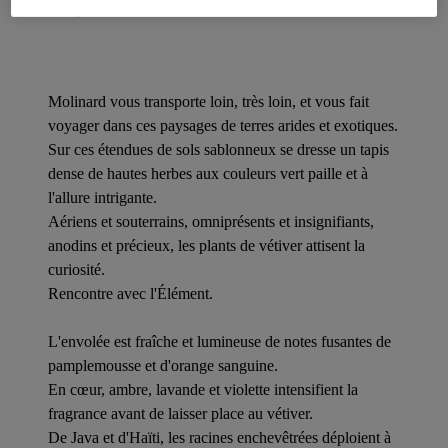
Description
Molinard vous transporte loin, très loin, et vous fait
voyager dans ces paysages de terres arides et exotiques.
Sur ces étendues de sols sablonneux se dresse un tapis
dense de hautes herbes aux couleurs vert paille et à
l'allure intrigante.
Aériens et souterrains, omniprésents et insignifiants,
anodins et précieux, les plants de vétiver attisent la
curiosité.
Rencontre avec l'Élément.
L'envolée est fraîche et lumineuse de notes fusantes de
pamplemousse et d'orange sanguine.
En cœur, ambre, lavande et violette intensifient la
fragrance avant de laisser place au vétiver.
De Java et d'Haïti, les racines enchevêtrées déploient à