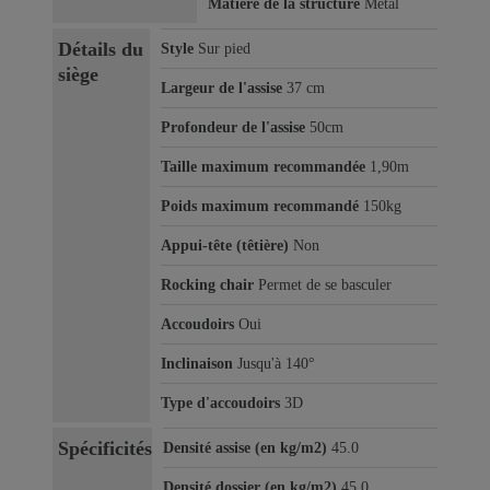
Matière de la structure
Métal
Détails du
Style
Sur pied
siège
Largeur de l'assise
37 cm
Profondeur de l'assise
50cm
Taille maximum recommandée
1,90m
Poids maximum recommandé
150kg
Appui-tête (têtière)
Non
Rocking chair
Permet de se basculer
Accoudoirs
Oui
Inclinaison
Jusqu'à 140°
Type d'accoudoirs
3D
Spécificités
Densité assise (en kg/m2)
45.0
Densité dossier (en kg/m2)
45.0