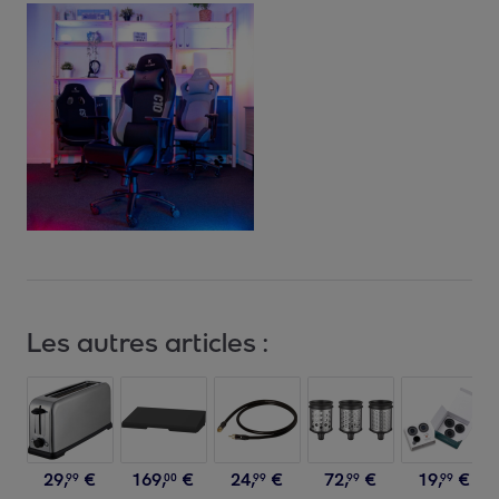
Les autres articles :
29
,
€
169
,
€
24
,
€
72
,
€
19
,
€
99
00
99
99
99