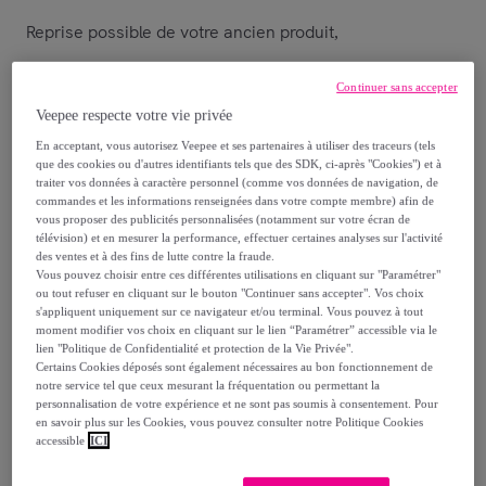
Reprise possible de votre ancien produit
,
Continuer sans accepter
voir les conditions.
Veepee respecte votre vie privée
En acceptant, vous autorisez Veepee et ses partenaires à utiliser des traceurs (tels
Vendu par
BOULANGER
que des cookies ou d'autres identifiants tels que des SDK, ci-après "Cookies") et à
traiter vos données à caractère personnel (comme vos données de navigation, de
commandes et les informations renseignées dans votre compte membre) afin de
vous proposer des publicités personnalisées (notamment sur votre écran de
télévision) et en mesurer la performance, effectuer certaines analyses sur l'activité
des ventes et à des fins de lutte contre la fraude.
Livraison
Vous pouvez choisir entre ces différentes utilisations en cliquant sur "Paramétrer"
ou tout refuser en cliquant sur le bouton "Continuer sans accepter". Vos choix
Livraison à partir de
7,99 €
s'appliquent uniquement sur ce navigateur et/ou terminal. Vous pouvez à tout
moment modifier vos choix en cliquant sur le lien “Paramétrer” accessible via le
lien "Politique de Confidentialité et protection de la Vie Privée".
Livraison estimée: entre le
07/08
et le
10/08
Certains Cookies déposés sont également nécessaires au bon fonctionnement de
notre service tel que ceux mesurant la fréquentation ou permettant la
personnalisation de votre expérience et ne sont pas soumis à consentement. Pour
Comment ça marche ?
en savoir plus sur les Cookies, vous pouvez consulter notre Politique Cookies
accessible
ICI