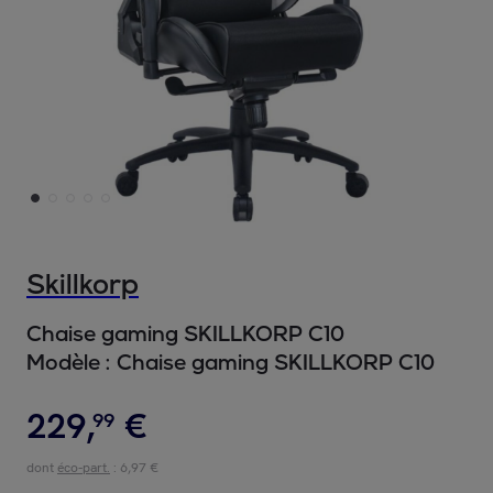
Skillkorp
Chaise gaming SKILLKORP C10
Modèle :
Chaise gaming SKILLKORP C10
229
,
€
99
dont
éco-part.
: 6,97 €