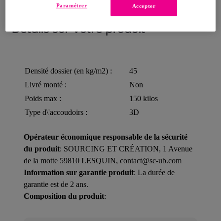
Paramétrer
Accepter
Détails sur votre produit
Densité dossier (en kg/m2) :
45
Livré monté :
Non
Poids max :
150 kilos
Type d\'accoudoirs :
3D
Opérateur économique responsable de la sécurité
du produit
: SOURCING ET CRÉATION, 1 Avenue
de la motte 59810 LESQUIN, contact@sc-ub.com
Information sur garantie produit
: La durée de
garantie est de 2 ans.
Composition du produit
: