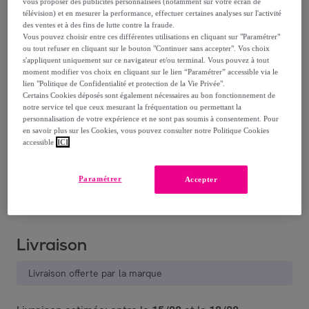
vous proposer des publicités personnalisées (notamment sur votre écran de
télévision) et en mesurer la performance, effectuer certaines analyses sur l'activité
17
,
€
99
des ventes et à des fins de lutte contre la fraude.
Vous pouvez choisir entre ces différentes utilisations en cliquant sur "Paramétrer"
-
5
%
ou tout refuser en cliquant sur le bouton "Continuer sans accepter". Vos choix
dont
éco-part.
: 0,03 €
s'appliquent uniquement sur ce navigateur et/ou terminal. Vous pouvez à tout
moment modifier vos choix en cliquant sur le lien “Paramétrer” accessible via le
lien "Politique de Confidentialité et protection de la Vie Privée".
Reprise possible de votre ancien produit
,
Certains Cookies déposés sont également nécessaires au bon fonctionnement de
notre service tel que ceux mesurant la fréquentation ou permettant la
personnalisation de votre expérience et ne sont pas soumis à consentement. Pour
voir les conditions.
en savoir plus sur les Cookies, vous pouvez consulter notre Politique Cookies
accessible
ICI
Vendu par
The Concept Factory
Paramétrer
Accepter
Livraison
Livraison offerte par la marque