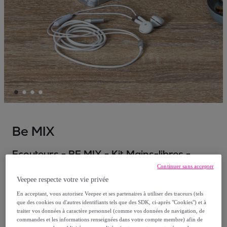
Be MIX
Ecouteurs - BE MIX - Kit Mains-libres -
Type-C - Blanc
Continuer sans accepter
Modèle :
Ecouteurs - BE MIX - Kit Mains-
Veepee respecte votre vie privée
libres - Type-C - Blanc
En acceptant, vous autorisez Veepee et ses partenaires à utiliser des traceurs (tels
que des cookies ou d'autres identifiants tels que des SDK, ci-après "Cookies") et à
traiter vos données à caractère personnel (comme vos données de navigation, de
17
,
€
09
commandes et les informations renseignées dans votre compte membre) afin de