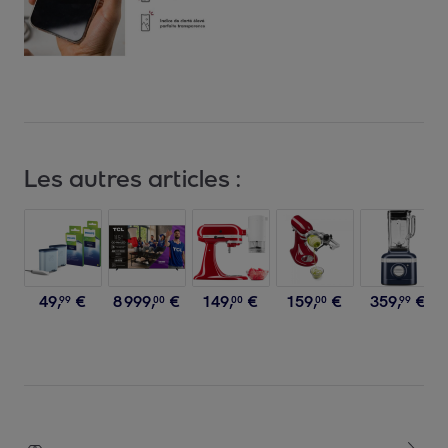
Les autres articles :
49
,
€
8
999
,
€
149
,
€
159
,
€
359
,
€
99
00
00
00
99