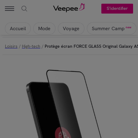
S'identifier
Accueil
Mode
Voyage
new
Summer Camp
Loisirs
/
High-tech
/
Protège écran FORCE GLASS Original Galaxy 