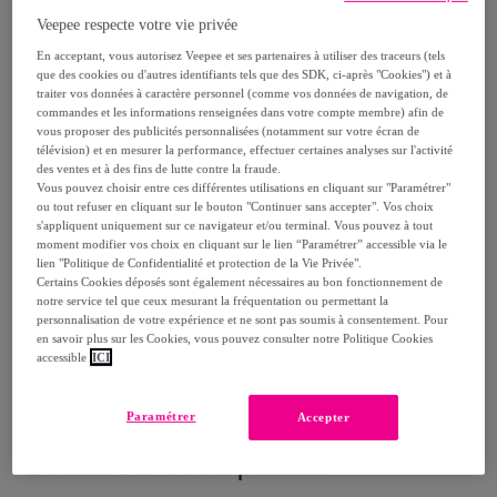
Veepee respecte votre vie privée
Vendu par
BOULANGER
En acceptant, vous autorisez Veepee et ses partenaires à utiliser des traceurs (tels
que des cookies ou d'autres identifiants tels que des SDK, ci-après "Cookies") et à
traiter vos données à caractère personnel (comme vos données de navigation, de
commandes et les informations renseignées dans votre compte membre) afin de
vous proposer des publicités personnalisées (notamment sur votre écran de
télévision) et en mesurer la performance, effectuer certaines analyses sur l'activité
Livraison
des ventes et à des fins de lutte contre la fraude.
Vous pouvez choisir entre ces différentes utilisations en cliquant sur "Paramétrer"
Livraison offerte par la marque
ou tout refuser en cliquant sur le bouton "Continuer sans accepter". Vos choix
s'appliquent uniquement sur ce navigateur et/ou terminal. Vous pouvez à tout
moment modifier vos choix en cliquant sur le lien “Paramétrer” accessible via le
lien "Politique de Confidentialité et protection de la Vie Privée".
Livraison estimée: entre le
12/08
et le
15/08
Certains Cookies déposés sont également nécessaires au bon fonctionnement de
notre service tel que ceux mesurant la fréquentation ou permettant la
personnalisation de votre expérience et ne sont pas soumis à consentement. Pour
Comment ça marche ?
en savoir plus sur les Cookies, vous pouvez consulter notre Politique Cookies
accessible
ICI
Paramétrer
Accepter
Détails sur votre produit