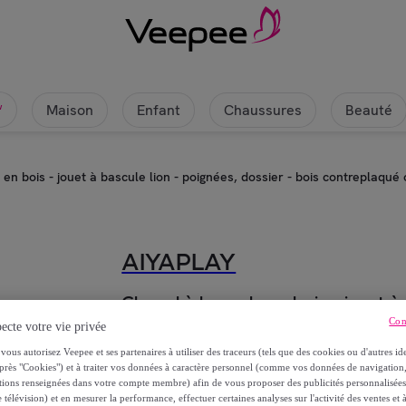
Maison
Enfant
Chaussures
Beauté
w
en bois - jouet à bascule lion - poignées, dossier - bois contreplaqué
AIYAPLAY
Cheval à bascule en bois - jouet à 
contreplaqué orange
Con
ecte votre vie privée
vous autorisez Veepee et ses partenaires à utiliser des traceurs (tels que des cookies ou d'autres ide
33
,
€
près "Cookies") et à traiter vos données à caractère personnel (comme vos données de navigati
90
ations renseignées dans votre compte membre) afin de vous proposer des publicités personnalisé
 télévision) et en mesurer la performance, effectuer certaines analyses sur l'activité des ventes et à