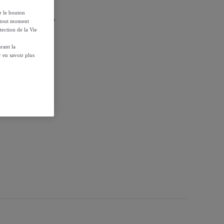
ur le bouton
r les conditions.
à tout moment
tection de la Vie
rant la
 en savoir plus