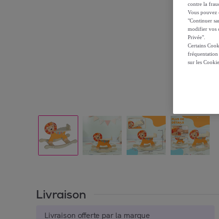
contre la frau
Vous pouvez ch
"Continuer sa
modifier vos c
Privée".
Certains Cook
fréquentation
sur les Cooki
Livraison
Livraison offerte par la marque