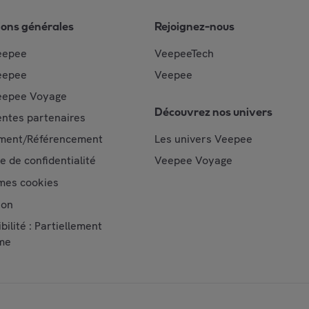
ions générales
Rejoignez-nous
eepee
VeepeeTech
eepee
Veepee
epee Voyage
Découvrez nos univers
ntes partenaires
ment/Référencement
Les univers Veepee
ue de confidentialité
Veepee Voyage
mes cookies
ion
bilité : Partiellement
me