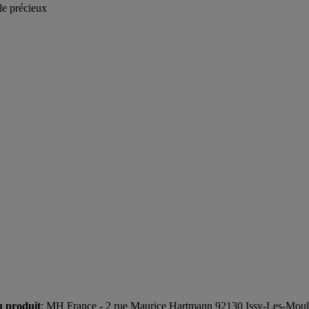
le précieux
u produit
: MH France - 2 rue Maurice Hartmann 92130 Issy-Les-Mou