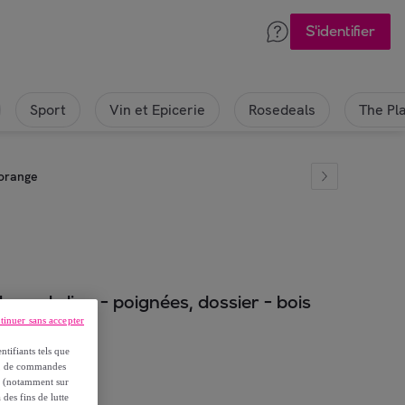
S'identifier
Sport
Vin et Epicerie
Rosedeals
The Pl
 orange
bascule lion - poignées, dossier - bois
tinuer sans accepter
ntifiants tels que
on, de commandes
es (notamment sur
 des fins de lutte