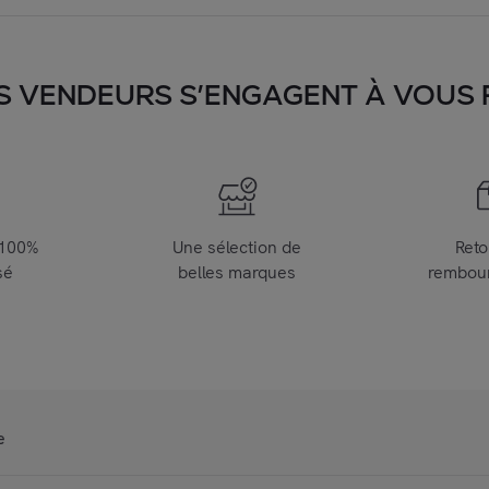
S VENDEURS S’ENGAGENT À VOUS FA
 100%
Une sélection de
Reto
sé
belles marques
rembou
e