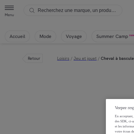
Menu
Accueil
Mode
Voyage
ne
Summer Camp
Retour
Loisirs
/
Jeu et jouet
/
Cheval à bascule 
Veepee resp
En acceptant, 
des SDK, ci-a
et les inform
votre écran de