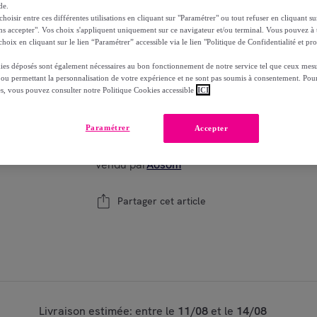
de.
oisir entre ces différentes utilisations en cliquant sur "Paramétrer" ou tout refuser en cliquant s
Reprise possible de votre ancien produit
voi
,
ns accepter". Vos choix s'appliquent uniquement sur ce navigateur et/ou terminal. Vous pouvez 
hoix en cliquant sur le lien “Paramétrer” accessible via le lien "Politique de Confidentialité et pro
ies déposés sont également nécessaires au bon fonctionnement de notre service tel que ceux mesu
 ou permettant la personnalisation de votre expérience et ne sont pas soumis à consentement. Pour
es, vous pouvez consulter notre Politique Cookies accessible
ICI
Modèle :
59x27x43cm
Paramétrer
1
Accepter
Ajouter au panier
Vendu par
Aosom
Partager cet article
Livraison estimée: entre le
11/08
et le
14/08