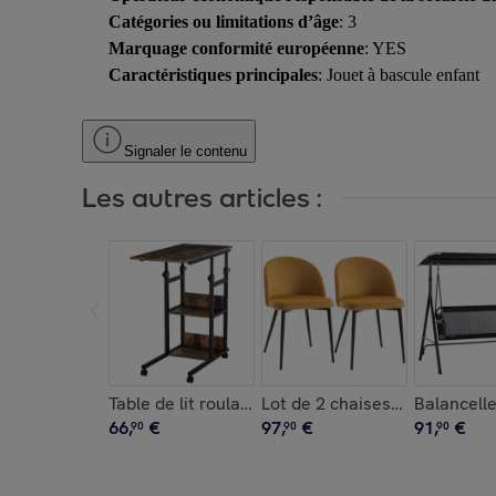
Catégories ou limitations d’âge
: 3
Marquage conformité européenne
: YES
Caractéristiques principales
: Jouet à bascule enfant
Signaler le contenu
Les autres articles :
Table de lit roulante hauteur réglable 2 étagères
Lot de 2 chaises – Design sca
Balancelle
66
,
€
97
,
€
91
,
€
90
90
90