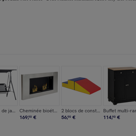
 intégrées
ndinave – Assise velours
 de jardin 2 places - toit inclinaison réglable - acier textilène n
Cheminée bioéthanol murale design Bauhaus 2 brûleu
2 blocs de construction en mouss
Buffet multi-r
169
,
€
56
,
€
114
,
€
90
90
90