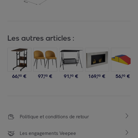
Les autres articles :
66
,
€
97
,
€
91
,
€
169
,
€
56
,
€
90
90
90
90
90
Politique et conditions de retour
Les engagements Veepee