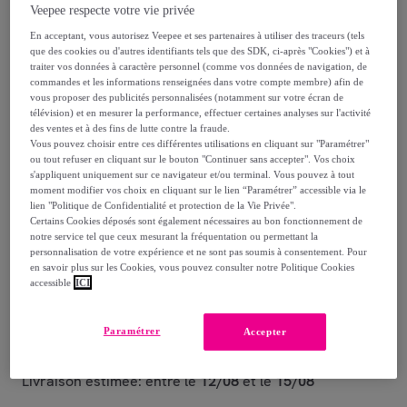
Veepee respecte votre vie privée
58
,
€
90
En acceptant, vous autorisez Veepee et ses partenaires à utiliser des traceurs (tels
que des cookies ou d'autres identifiants tels que des SDK, ci-après "Cookies") et à
traiter vos données à caractère personnel (comme vos données de navigation, de
commandes et les informations renseignées dans votre compte membre) afin de
Reprise possible de votre ancien produit
,
vous proposer des publicités personnalisées (notamment sur votre écran de
télévision) et en mesurer la performance, effectuer certaines analyses sur l'activité
des ventes et à des fins de lutte contre la fraude.
Vous pouvez choisir entre ces différentes utilisations en cliquant sur "Paramétrer"
voir les conditions.
ou tout refuser en cliquant sur le bouton "Continuer sans accepter". Vos choix
s'appliquent uniquement sur ce navigateur et/ou terminal. Vous pouvez à tout
moment modifier vos choix en cliquant sur le lien “Paramétrer” accessible via le
Vendu par
Aosom
lien "Politique de Confidentialité et protection de la Vie Privée".
Certains Cookies déposés sont également nécessaires au bon fonctionnement de
notre service tel que ceux mesurant la fréquentation ou permettant la
personnalisation de votre expérience et ne sont pas soumis à consentement. Pour
en savoir plus sur les Cookies, vous pouvez consulter notre Politique Cookies
accessible
ICI
Livraison
Livraison offerte par la marque
Paramétrer
Accepter
Livraison estimée: entre le
12/08
et le
15/08