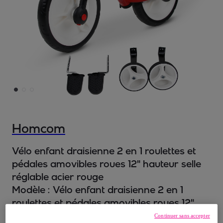
Homcom
Vélo enfant draisienne 2 en 1 roulettes et
pédales amovibles roues 12" hauteur selle
réglable acier rouge
Modèle :
Vélo enfant draisienne 2 en 1
roulettes et pédales amovibles roues 12"
hauteur selle réglable acier rouge
Continuer sans accepter