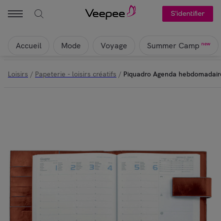
S'identifier
Accueil
Mode
Voyage
new
Summer Camp
Loisirs
/
Papeterie - loisirs créatifs
/
Piquadro Agenda hebdomadaire