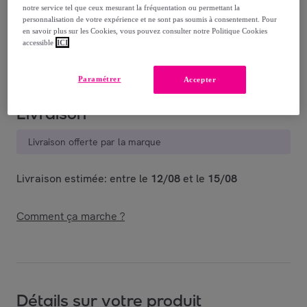
Vendu par
Piquadro
notre service tel que ceux mesurant la fréquentation ou permettant la
personnalisation de votre expérience et ne sont pas soumis à consentement. Pour
en savoir plus sur les Cookies, vous pouvez consulter notre Politique Cookies
Dernier produit
accessible
ICI
Paramétrer
Accepter
Livraison
Livraison offerte par la marque
Livraison estimée: entre le
12/08
et le
15/08
Comment ça marche ?
Détails sur votre produit