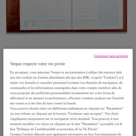
Continuer sans accepter
Veepee respecte votre vie privée
En acceptant, vous autorisez Veepee et ses partenaires à utiliser des traceurs (tels
Piquadro
que des cookies ou d'autres identifiants tels que des SDK, ci-après "Cookies") et à
traiter vos données à caractère personnel (comme vos données de navigation, de
commandes et les informations renseignées dans votre compte membre) afin de
Piquadro Agenda hebdomadaire en cuir
vous proposer des publicités personnalisées (notamment sur votre écran de
avec boucle pour stylo
télévision) et en mesurer la performance, effectuer certaines analyses sur l'activité
des ventes et à des fins de lutte contre la fraude.
Modèle :
TU
Vous pouvez choisir entre ces différentes utilisations en cliquant sur "Paramétrer"
ou tout refuser en cliquant sur le bouton "Continuer sans accepter". Vos choix
s'appliquent uniquement sur ce navigateur et/ou terminal. Vous pouvez à tout
195
,
€
00
moment modifier vos choix en cliquant sur le lien “Paramétrer” accessible via le
lien "Politique de Confidentialité et protection de la Vie Privée".
Certains Cookies déposés sont également nécessaires au bon fonctionnement de