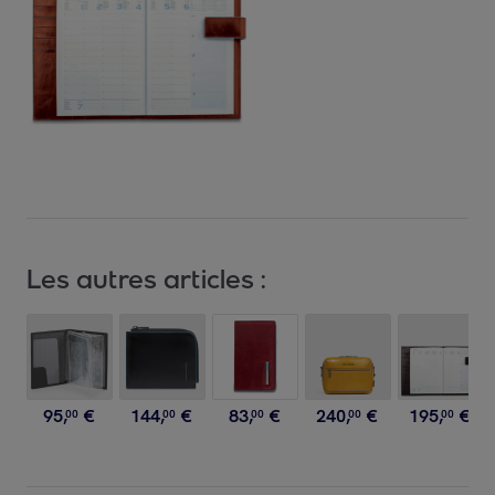
Les autres articles :
95
,
€
144
,
€
83
,
€
240
,
€
195
,
€
00
00
00
00
00