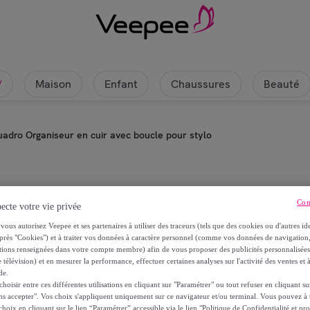
Maison
Enfant
Chaussures
Beauté
w
uadro Organiseur en cuir avec boucle pour stylo
Piquadro
Con
ecte votre vie privée
vous autorisez Veepee et ses partenaires à utiliser des traceurs (tels que des cookies ou d'autres ide
Piquadro Organiseur en cuir avec 
près "Cookies") et à traiter vos données à caractère personnel (comme vos données de navigati
ations renseignées dans votre compte membre) afin de vous proposer des publicités personnalisé
 télévision) et en mesurer la performance, effectuer certaines analyses sur l'activité des ventes et à
210
,
€
00
de.
oisir entre ces différentes utilisations en cliquant sur "Paramétrer" ou tout refuser en cliquant s
ns accepter". Vos choix s'appliquent uniquement sur ce navigateur et/ou terminal. Vous pouvez 
hoix en cliquant sur le lien “Paramétrer” accessible via le lien "Politique de Confidentialité et pro