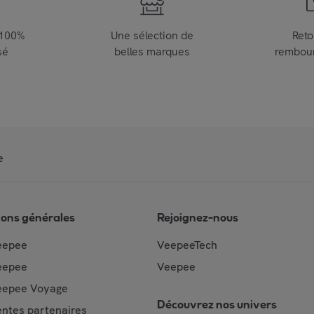
 100%
Une sélection de
Reto
sé
belles marques
rembou
e
ions générales
Rejoignez-nous
eepee
VeepeeTech
eepee
Veepee
epee Voyage
Découvrez nos univers
ntes partenaires