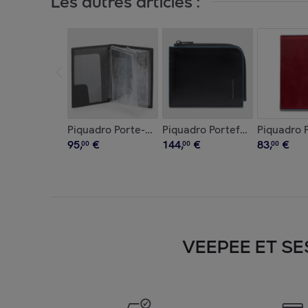
Les autres articles :
Piquadro Porte-permis de conduire russe
Piquadro Portefeuille porte-
Piquadro P
95
,
€
144
,
€
83
,
€
00
00
00
VEEPEE ET SE