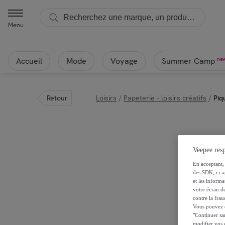
Menu
Accueil
Mode
Voyage
ne
Summer Camp
Retour
Loisirs
/
Papeterie - loisirs créatifs
/
Piq
Veepee resp
En acceptant, 
des SDK, ci-a
et les inform
votre écran de
contre la frau
Vous pouvez ch
"Continuer sa
modifier vos c