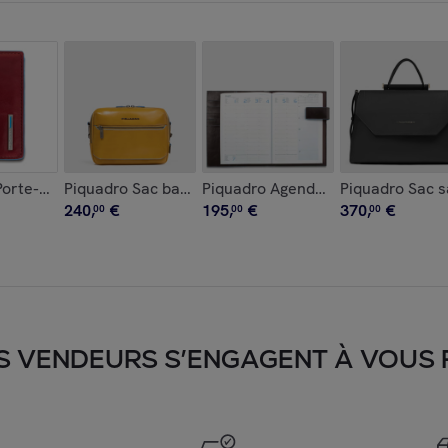
cartes de crédit homme zippé avec porte-monnaie et protectio
orte-cartes de visite en cuir
Piquadro Sac bandoulière homme pour iPad®mini ave
Piquadro Agenda semainier en cuir
Piquadro Sac s
240
,
€
195
,
€
370
,
€
00
00
00
S VENDEURS S’ENGAGENT À VOUS FA