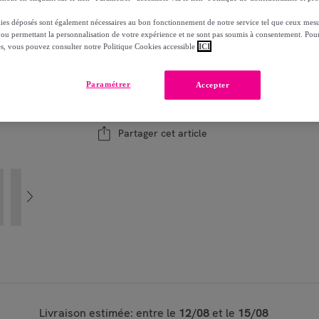
ies déposés sont également nécessaires au bon fonctionnement de notre service tel que ceux mesu
Modèle :
TU
 ou permettant la personnalisation de votre expérience et ne sont pas soumis à consentement. Pour
es, vous pouvez consulter notre Politique Cookies accessible
ICI
1
Ajouter au panier
Paramétrer
Accepter
Vendu par
Piquadro
Partager cet article
Livraison estimée: entre le
12/08
et le
15/08