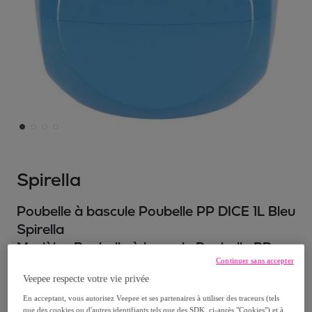
Spirella
Poubelle à bascule Poubelle PP DICE 1L Bleu
Spirella
Modèle :
Poubelle à bascule Poubelle PP
Continuer sans accepter
DICE 1L Bleu Spirella
Veepee respecte votre vie privée
11
,
€
20
En acceptant, vous autorisez Veepee et ses partenaires à utiliser des traceurs (tels
que des cookies ou d'autres identifiants tels que des SDK, ci-après "Cookies") et à