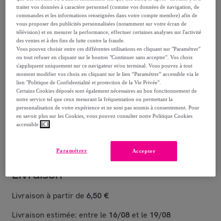
traiter vos données à caractère personnel (comme vos données de navigation, de
20
,
€
commandes et les informations renseignées dans votre compte membre) afin de
00
vous proposer des publicités personnalisées (notamment sur votre écran de
-
44
%
télévision) et en mesurer la performance, effectuer certaines analyses sur l'activité
dont
éco-part.
: 0,06 €
des ventes et à des fins de lutte contre la fraude.
Vous pouvez choisir entre ces différentes utilisations en cliquant sur "Paramétrer"
ou tout refuser en cliquant sur le bouton "Continuer sans accepter". Vos choix
Reprise possible de votre ancien produit
s'appliquent uniquement sur ce navigateur et/ou terminal. Vous pouvez à tout
,
moment modifier vos choix en cliquant sur le lien “Paramétrer” accessible via le
lien "Politique de Confidentialité et protection de la Vie Privée".
Certains Cookies déposés sont également nécessaires au bon fonctionnement de
voir les conditions.
notre service tel que ceux mesurant la fréquentation ou permettant la
personnalisation de votre expérience et ne sont pas soumis à consentement. Pour
en savoir plus sur les Cookies, vous pouvez consulter notre Politique Cookies
Vendu par
MSV Spirella
accessible
ICI
Paramétrer
Accepter
Livraison
Livraison à partir de
6,50 €
Livraison estimée: entre le
16/08
et le
19/08