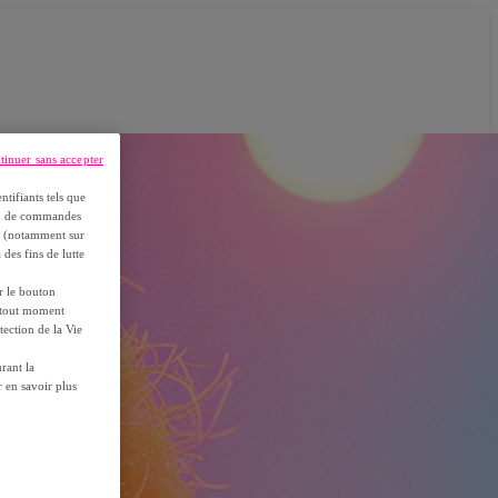
tinuer sans accepter
ntifiants tels que
on, de commandes
es (notamment sur
 des fins de lutte
ur le bouton
à tout moment
tection de la Vie
rant la
 en savoir plus