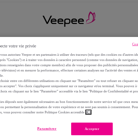
Con
ecte votre vie privée
vous autorisez Veepee et ses partenaires à utiliser des traceurs (tels que des cookies ou d'autres ide
près "Cookies") et à traiter vos données à caractère personnel (comme vos données de navigati
ations renseignées dans votre compte membre) afin de vous proposer des publicités personnalisé
 télévision) et en mesurer la performance, effectuer certaines analyses sur l'activité des ventes et à
de.
oisir entre ces différentes utilisations en cliquant sur "Paramétrer" ou tout refuser en cliquant s
ns accepter". Vos choix s'appliquent uniquement sur ce navigateur et/ou terminal. Vous pouvez 
hoix en cliquant sur le lien “Paramétrer” accessible via le lien "Politique de Confidentialité et pro
ies déposés sont également nécessaires au bon fonctionnement de notre service tel que ceux mesu
 ou permettant la personnalisation de votre expérience et ne sont pas soumis à consentement. Pour
RS
es, vous pouvez consulter notre Politique Cookies accessible
ICI
Paramétrer
Accepter