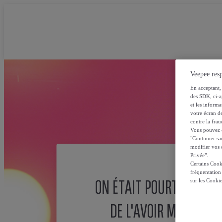
Veepee resp
En acceptant, 
des SDK, ci-a
et les inform
votre écran de
contre la frau
Vous pouvez ch
"Continuer sa
modifier vos c
Privée".
Certains Cook
fréquentation
ON ÉTAIT POURTANT SÛ
sur les Cooki
DE L'AVOIR MISE ICI !