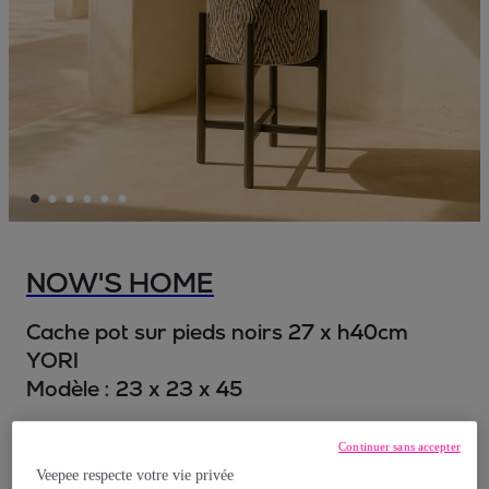
NOW'S HOME
Cache pot sur pieds noirs 27 x h40cm
YORI
Modèle :
23 x 23 x 45
89
,
€
99
Continuer sans accepter
Veepee respecte votre vie privée