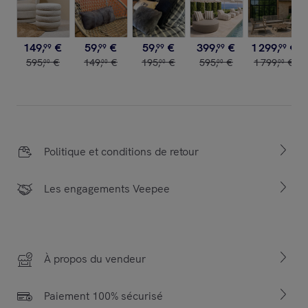
149
,
€
59
,
€
59
,
€
399
,
€
1
299
,
€
99
99
99
99
99
595
,
€
149
,
€
195
,
€
595
,
€
1
799
,
€
00
00
00
00
00
Politique et conditions de retour
Les engagements Veepee
À propos du vendeur
Paiement 100% sécurisé