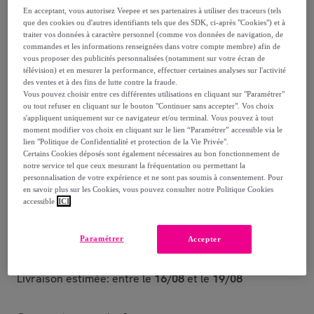
139
,
€
00
En acceptant, vous autorisez Veepee et ses partenaires à utiliser des traceurs (tels
-
35
%
que des cookies ou d'autres identifiants tels que des SDK, ci-après "Cookies") et à
traiter vos données à caractère personnel (comme vos données de navigation, de
commandes et les informations renseignées dans votre compte membre) afin de
Reprise possible de votre ancien produit
,
vous proposer des publicités personnalisées (notamment sur votre écran de
télévision) et en mesurer la performance, effectuer certaines analyses sur l'activité
des ventes et à des fins de lutte contre la fraude.
Vous pouvez choisir entre ces différentes utilisations en cliquant sur "Paramétrer"
voir les conditions.
ou tout refuser en cliquant sur le bouton "Continuer sans accepter". Vos choix
s'appliquent uniquement sur ce navigateur et/ou terminal. Vous pouvez à tout
moment modifier vos choix en cliquant sur le lien “Paramétrer” accessible via le
Vendu par
GROUPE LEBRUN
lien "Politique de Confidentialité et protection de la Vie Privée".
Certains Cookies déposés sont également nécessaires au bon fonctionnement de
notre service tel que ceux mesurant la fréquentation ou permettant la
personnalisation de votre expérience et ne sont pas soumis à consentement. Pour
en savoir plus sur les Cookies, vous pouvez consulter notre Politique Cookies
accessible
ICI
Livraison
Paramétrer
Livraison offerte par la marque
Accepter
Livraison estimée: entre le
16/08
et le
19/08