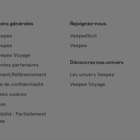
ions générales
Rejoignez-nous
eepee
VeepeeTech
eepee
Veepee
epee Voyage
Découvrez nos univers
ntes partenaires
ment/Référencement
Les univers Veepee
ue de confidentialité
Veepee Voyage
mes cookies
ion
bilité : Partiellement
me