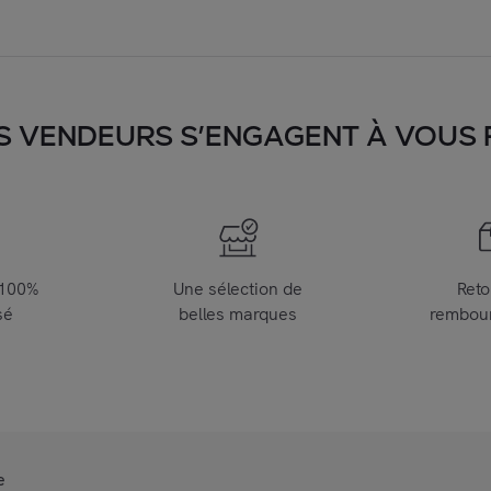
S VENDEURS S’ENGAGENT À VOUS FA
 100%
Une sélection de
Reto
sé
belles marques
rembou
e