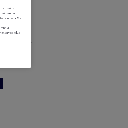
ur le bouton
à tout moment
tection de la Vie
rant la
 en savoir plus
r les conditions.