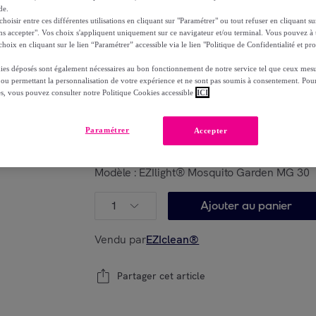
-
61
%
de.
oisir entre ces différentes utilisations en cliquant sur "Paramétrer" ou tout refuser en cliquant s
dont
éco-part.
: 0,72 €
ns accepter". Vos choix s'appliquent uniquement sur ce navigateur et/ou terminal. Vous pouvez 
hoix en cliquant sur le lien “Paramétrer” accessible via le lien "Politique de Confidentialité et pro
ies déposés sont également nécessaires au bon fonctionnement de notre service tel que ceux mesu
 ou permettant la personnalisation de votre expérience et ne sont pas soumis à consentement. Pour
es, vous pouvez consulter notre Politique Cookies accessible
ICI
Reprise possible de votre ancien produit
voi
,
Paramétrer
Accepter
Modèle :
EZIlight® Mosquito Garden MG 30
1
Ajouter au panier
Vendu par
EZIclean®
Partager cet article