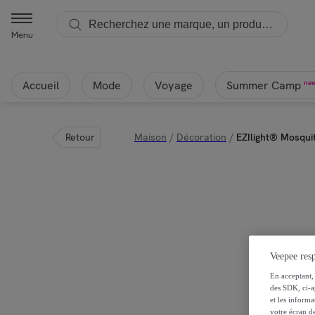
Menu
Accueil
Mode
Voyage
ne
Summer Camp
Retour
Maison
/
Décoration
/
EZIlight® Mosqu
Veepee resp
En acceptant, 
des SDK, ci-a
et les inform
votre écran de