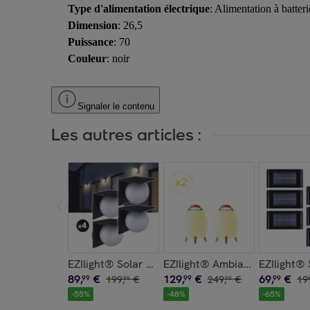
Type d'alimentation électrique
: Alimentation à batteri
Dimension
: 26,5
Puissance
: 70
Couleur
: noir
Signaler le contenu
Les autres articles :
EZIlight® Solar Wall S26
EZIlight® Ambiant M x2
EZIlight®
89
,
€
129
,
€
69
,
€
99
199
,
€
99
249
,
€
99
19
99
99
-
55
%
-
48
%
-
65
%