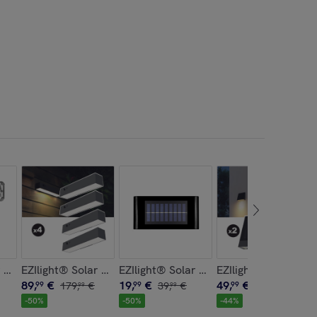
 pro 1 x2
EZIlight® Solar Wall S24
EZIlight® Solar up n down
EZIlight® Solar Wal
89
,
€
19
,
€
49
,
€
99
179
,
€
99
39
,
€
99
89
,
€
99
99
99
-
50
%
-
50
%
-
44
%