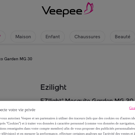
Maison
Enfant
Chaussures
Beauté
w
ito Garden MG 30
Ezilight
EZIlight® Mosquito Garden MG 30
Con
ecte votre vie privée
69
,
€
99
vous autorisez Veepee et ses partenaires à utiliser des traceurs (tels que des cookies ou d'autres ide
près "Cookies") et à traiter vos données à caractère personnel (comme vos données de navigati
ations renseignées dans votre compte membre) afin de vous proposer des publicités personnalisé
179
,
€
99
 télévision) et en mesurer la performance, effectuer certaines analyses sur l'activité des ventes et à