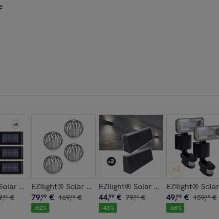
e
 Solar up n down - Pack de 6 lampes
EZIlight® Solar deco ball - Pack de 4 lampes
EZIlight® Solar Wall S31
EZIlight® Solar
79
,
€
44
,
€
49
,
€
9
,
€
99
169
,
€
99
79
,
€
99
159
,
€
99
99
99
99
-
52
%
-
43
%
-
68
%