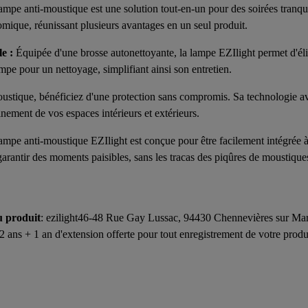
ampe anti-moustique est une solution tout-en-un pour des soirées tranqui
mique, réunissant plusieurs avantages en un seul produit.
e :
Équipée d'une brosse autonettoyante, la lampe EZIlight permet d'éli
mpe pour un nettoyage, simplifiant ainsi son entretien.
ustique, bénéficiez d'une protection sans compromis. Sa technologie av
inement de vos espaces intérieurs et extérieurs.
mpe anti-moustique EZIlight est conçue pour être facilement intégrée à v
garantir des moments paisibles, sans les tracas des piqûres de moustique
u produit
: ezilight46-48 Rue Gay Lussac, 94430 Chennevières sur Marn
2 ans + 1 an d'extension offerte pour tout enregistrement de votre produit