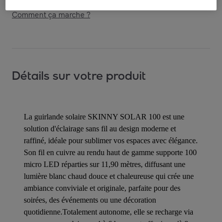
Comment ça marche ?
Détails sur votre produit
La guirlande solaire SKINNY SOLAR 100 est une
solution d'éclairage sans fil au design moderne et
raffiné, idéale pour sublimer vos espaces avec élégance.
Son fil en cuivre au rendu haut de gamme supporte 100
micro LED réparties sur 11,90 mètres, diffusant une
lumière blanc chaud douce et chaleureuse qui crée une
ambiance conviviale et originale, parfaite pour des
soirées, des événements ou une décoration
quotidienne.Totalement autonome, elle se recharge via