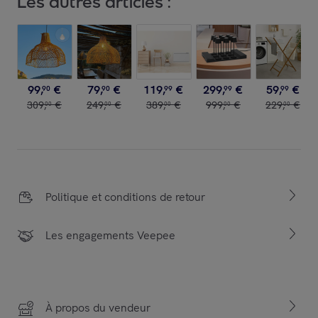
Les autres articles :
99
,
€
79
,
€
119
,
€
299
,
€
59
,
€
90
90
99
99
99
309
,
€
249
,
€
389
,
€
999
,
€
229
,
€
00
00
00
00
00
Politique et conditions de retour
Les engagements Veepee
À propos du vendeur