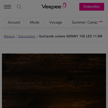
S'identifier
Accueil
Mode
Voyage
new
Summer Camp
Maison
/
Décoration
/
Guirlande solaire SKINNY 100 LED 11.5M