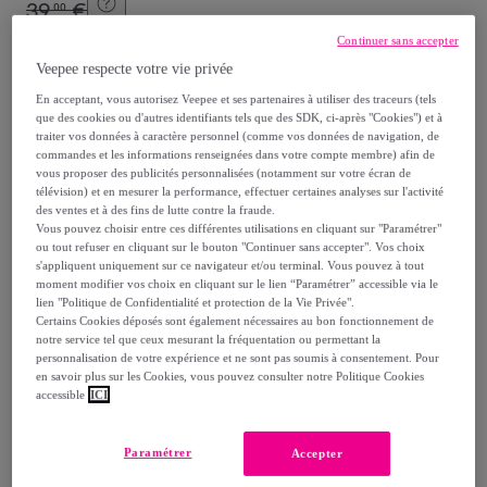
39
,
€
00
-
48
%
Continuer sans accepter
dont
éco-part.
: 0,08 €
Veepee respecte votre vie privée
En acceptant, vous autorisez Veepee et ses partenaires à utiliser des traceurs (tels
Reprise possible de votre ancien produit
que des cookies ou d'autres identifiants tels que des SDK, ci-après "Cookies") et à
,
traiter vos données à caractère personnel (comme vos données de navigation, de
commandes et les informations renseignées dans votre compte membre) afin de
vous proposer des publicités personnalisées (notamment sur votre écran de
voir les conditions.
télévision) et en mesurer la performance, effectuer certaines analyses sur l'activité
des ventes et à des fins de lutte contre la fraude.
Vous pouvez choisir entre ces différentes utilisations en cliquant sur "Paramétrer"
Vendu par
LUMISKY
ou tout refuser en cliquant sur le bouton "Continuer sans accepter". Vos choix
s'appliquent uniquement sur ce navigateur et/ou terminal. Vous pouvez à tout
moment modifier vos choix en cliquant sur le lien “Paramétrer” accessible via le
lien "Politique de Confidentialité et protection de la Vie Privée".
Certains Cookies déposés sont également nécessaires au bon fonctionnement de
notre service tel que ceux mesurant la fréquentation ou permettant la
Livraison
personnalisation de votre expérience et ne sont pas soumis à consentement. Pour
en savoir plus sur les Cookies, vous pouvez consulter notre Politique Cookies
accessible
ICI
Livraison offerte par la marque
Paramétrer
Accepter
Livraison estimée: entre le
13/08
et le
16/08