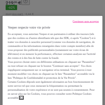
219
,
€
00
-
62
%
dont
éco-part.
: 0,44 €
Continuer sans accepter
Reprise possible de votre ancien produit
,
Veepee respecte votre vie privée
En acceptant, vous autorisez Veepee et ses partenaires à utiliser des traceurs (tels
que des cookies ou d'autres identifiants tels que des SDK, ci-après "Cookies") et à
voir les conditions.
traiter vos données à caractère personnel (comme vos données de navigation, de
commandes et les informations renseignées dans votre compte membre) afin de
vous proposer des publicités personnalisées (notamment sur votre écran de
Vendu par
NAZAR RUGS
télévision) et en mesurer la performance, effectuer certaines analyses sur l'activité
des ventes et à des fins de lutte contre la fraude.
Vous pouvez choisir entre ces différentes utilisations en cliquant sur "Paramétrer"
ou tout refuser en cliquant sur le bouton "Continuer sans accepter". Vos choix
s'appliquent uniquement sur ce navigateur et/ou terminal. Vous pouvez à tout
moment modifier vos choix en cliquant sur le lien “Paramétrer” accessible via le
Livraison
lien "Politique de Confidentialité et protection de la Vie Privée".
Certains Cookies déposés sont également nécessaires au bon fonctionnement de
notre service tel que ceux mesurant la fréquentation ou permettant la
Livraison à partir de
13,80 €
personnalisation de votre expérience et ne sont pas soumis à consentement. Pour
en savoir plus sur les Cookies, vous pouvez consulter notre Politique Cookies
Livraison estimée: entre le
15/08
et le
18/08
accessible
ICI