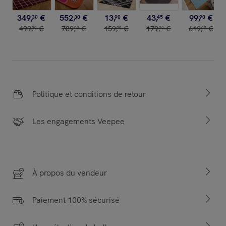
349
,
€
552
,
€
13
,
€
43
,
€
99
,
€
30
30
90
45
90
499
,
€
789
,
€
159
,
€
179
,
€
619
,
€
00
00
90
00
00
Politique et conditions de retour
Les engagements Veepee
À propos du vendeur
Paiement 100% sécurisé