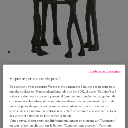
Continuer sans accepter
J-LINE
Veepee respecte votre vie privée
J-Line décoration Statue Famille Cercle -
En acceptant, vous autorisez Veepee et ses partenaires à utiliser des traceurs (tels
que des cookies ou d'autres identifiants tels que des SDK, ci-après "Cookies") et à
aluminium - noir
traiter vos données à caractère personnel (comme vos données de navigation, de
Modèle :
J-Line décoration Statue Famille
commandes et les informations renseignées dans votre compte membre) afin de
vous proposer des publicités personnalisées (notamment sur votre écran de
Cercle - aluminium - noir
télévision) et en mesurer la performance, effectuer certaines analyses sur l'activité
des ventes et à des fins de lutte contre la fraude.
Vous pouvez choisir entre ces différentes utilisations en cliquant sur "Paramétrer"
98
,
€
99
ou tout refuser en cliquant sur le bouton "Continuer sans accepter". Vos choix