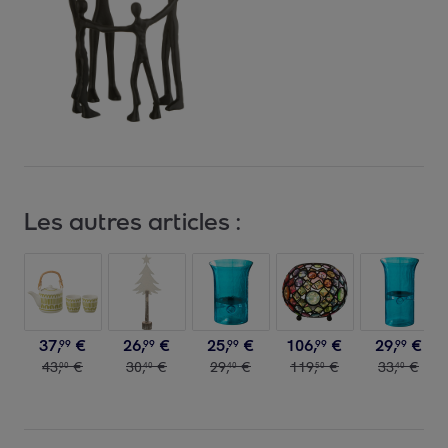
Les autres articles :
37
,
€
26
,
€
25
,
€
106
,
€
29
,
€
99
99
99
99
99
43
,
€
30
,
€
29
,
€
119
,
€
33
,
€
00
40
40
50
40