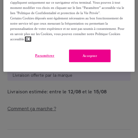
s'appliquent uniquement sur ce navigateur et/ou terminal. Vous pouvez à tout
moment modifier vos choix en cliquant sur le lien “Paramétrer” accessible via le
110
,
€
50
lien "Politique de Confidentialité et protection de la Vie Privée".
-
10
%
Certains Cookies déposés sont également nécessaires au bon fonctionnement de
notre service tel que ceux mesurant la fréquentation ou permettant la
Vendu par
J-Line, pleasure of living
personnalisation de votre expérience et ne sont pas soumis à consentement. Pour
en savoir plus sur les Cookies, vous pouvez consulter notre Politique Cookies
accessible
ICI
Paramétrer
Accepter
Livraison
Livraison offerte par la marque
Livraison estimée: entre le
12/08
et le
15/08
Comment ça marche ?