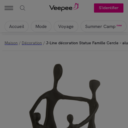
S'identifier
Accueil
Mode
Voyage
new
Summer Camp
Maison
/
Décoration
/
J-Line décoration Statue Famille Cercle - al