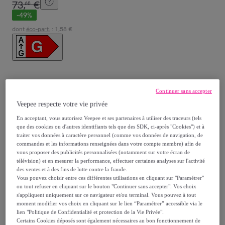
73
,
€
60
-
49
%
dont
éco-part.
: 1,58 €
Reprise possible de votre ancien produit
,
Continuer sans accepter
Veepee respecte votre vie privée
voir les conditions.
En acceptant, vous autorisez Veepee et ses partenaires à utiliser des traceurs (tels
que des cookies ou d'autres identifiants tels que des SDK, ci-après "Cookies") et à
traiter vos données à caractère personnel (comme vos données de navigation, de
Vendu par
InnovaGoods
commandes et les informations renseignées dans votre compte membre) afin de
vous proposer des publicités personnalisées (notamment sur votre écran de
télévision) et en mesurer la performance, effectuer certaines analyses sur l'activité
des ventes et à des fins de lutte contre la fraude.
Vous pouvez choisir entre ces différentes utilisations en cliquant sur "Paramétrer"
ou tout refuser en cliquant sur le bouton "Continuer sans accepter". Vos choix
Livraison
s'appliquent uniquement sur ce navigateur et/ou terminal. Vous pouvez à tout
moment modifier vos choix en cliquant sur le lien “Paramétrer” accessible via le
Livraison offerte par la marque
lien "Politique de Confidentialité et protection de la Vie Privée".
Certains Cookies déposés sont également nécessaires au bon fonctionnement de