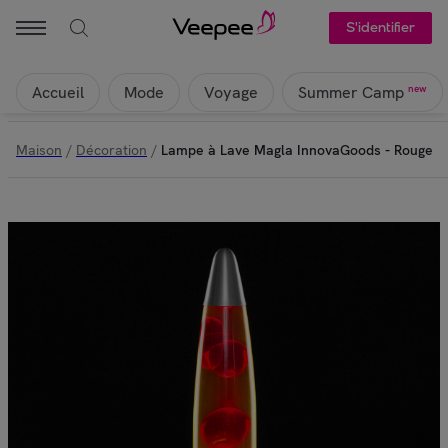
S'identifier
Accueil
Mode
Voyage
new
Summer Camp
Maison
/
Décoration
/
Lampe à Lave Magla InnovaGoods - Rouge