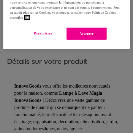
notre service tel que ceux mesurant la fréquentation ou permettant la
Livraison estimée: entre le
16/08
et le
19/08
personnalisation de votre expérience et ne sont pas soumis à consentement. Pour
en savoir plus sur les Cookies, vous pouvez consulter notre Politique Cookies
accessible
ICI
Comment ça marche ?
Paramétrer
Accepter
Détails sur votre produit
InnovaGoods
vous offre les meilleures nouveautés
pour la maison, comme
Lampe à Lave Magla
InnovaGoods
! Découvrez une vaste gamme de
produits de qualité qui se démarquent de par leur
fonctionnalité, leur efficacité et leur design innovant :
éclairage, organisation, décoration, climatisation, jardin,
animaux domestiques, nettoyage, etc.