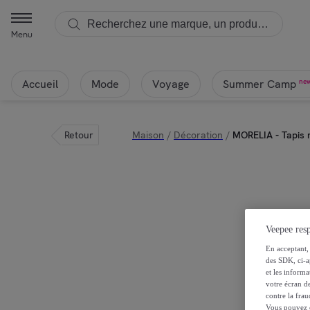
Menu
Accueil
Mode
Voyage
ne
Summer Camp
Retour
Maison
/
Décoration
/
MORELIA - Tapis 
Veepee resp
En acceptant, 
des SDK, ci-a
et les inform
votre écran de
contre la frau
Vous pouvez ch