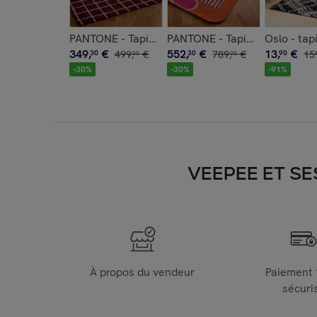
PANTONE - Tapis en laine fait main Rouge D'OR
PANTONE - Tapis en laine fa
Oslo - tap
349
,
€
552
,
€
13
,
€
30
499
,
€
30
789
,
€
90
15
00
00
-
30
%
-
30
%
-
91
%
VEEPEE ET SE
À propos du vendeur
Paiement
sécuri