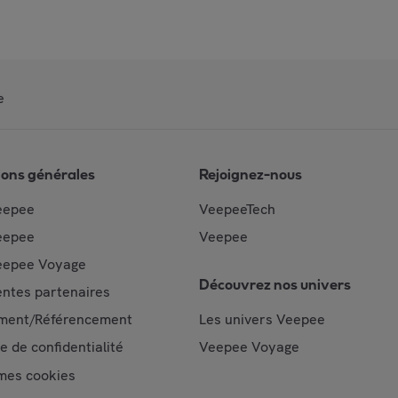
e
ions générales
Rejoignez-nous
eepee
VeepeeTech
eepee
Veepee
epee Voyage
Découvrez nos univers
ntes partenaires
ment/Référencement
Les univers Veepee
ue de confidentialité
Veepee Voyage
mes cookies