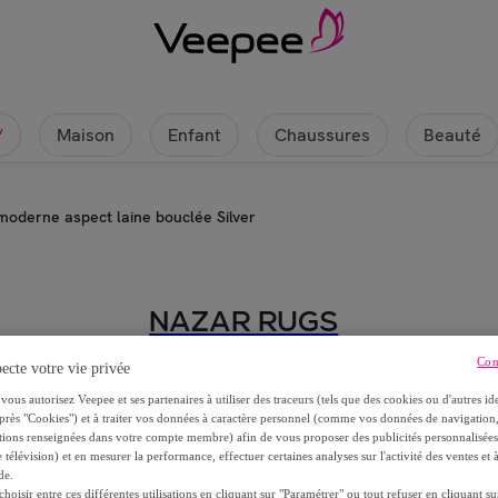
Maison
Enfant
Chaussures
Beauté
w
moderne aspect laine bouclée Silver
NAZAR RUGS
Con
MORELIA - Tapis moderne aspect l
ecte votre vie privée
vous autorisez Veepee et ses partenaires à utiliser des traceurs (tels que des cookies ou d'autres ide
près "Cookies") et à traiter vos données à caractère personnel (comme vos données de navigati
À partir de
ations renseignées dans votre compte membre) afin de vous proposer des publicités personnalisé
24
,
€
90
 télévision) et en mesurer la performance, effectuer certaines analyses sur l'activité des ventes et à
de.
oisir entre ces différentes utilisations en cliquant sur "Paramétrer" ou tout refuser en cliquant s