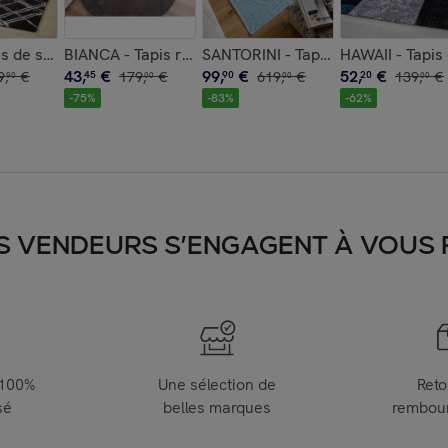
AGE à carreaux bordeaux
it main NUAGE SUCRE à motif géométrique orange
is de salon moderne à poils longs linéaires noir
BIANCA - Tapis rond à motif graphique en relief - Gri
SANTORINI - Tapis d'intérieur/exté
HAWAII - Tapis
43
,
€
99
,
€
52
,
€
9
,
€
45
179
,
€
90
619
,
€
20
139
,
€
90
00
00
00
-
75
%
-
83
%
-
62
%
S VENDEURS S’ENGAGENT À VOUS FA
 100%
Une sélection de
Reto
sé
belles marques
rembou