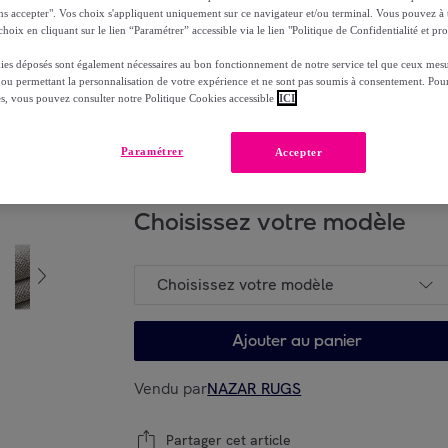
59
,
€
00
ns accepter". Vos choix s'appliquent uniquement sur ce navigateur et/ou terminal. Vous pouvez 
hoix en cliquant sur le lien “Paramétrer” accessible via le lien "Politique de Confidentialité et pro
-
57
%
dont
éco-part.
: 0,08 €
ies déposés sont également nécessaires au bon fonctionnement de notre service tel que ceux mesu
 ou permettant la personnalisation de votre expérience et ne sont pas soumis à consentement. Pour
es, vous pouvez consulter notre Politique Cookies accessible
ICI
Reprise possible de votre ancien produit
voi
,
Paramétrer
Accepter
Choisissez votre modèle
Choisissez votre modèle
Ajouter au panier
Vendu par
NAZAR RUGS
Partager cet article