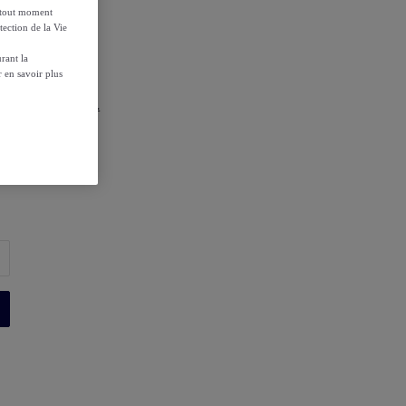
à tout moment
tection de la Vie
rant la
 en savoir plus
r les conditions.