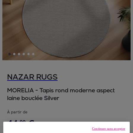
NAZAR RUGS
MORELIA - Tapis rond moderne aspect
laine bouclée Silver
À partir de
44
,
€
00
Continuer sans accepter