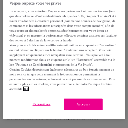
119
,
€
00
Veepee respecte votre vie privée
-
63
%
En acceptant, vous autorisez Veepee et ses partenaires à utiliser des traceurs (tels
que des cookies ou d'autres identifiants tels que des SDK, ci-après "Cookies") et à
dont
éco-part.
: 0,15 €
traiter vos données à caractère personnel (comme vos données de navigation, de
commandes et les informations renseignées dans votre compte membre) afin de
vous proposer des publicités personnalisées (notamment sur votre écran de
Reprise possible de votre ancien produit
,
télévision) et en mesurer la performance, effectuer certaines analyses sur l'activité
des ventes et à des fins de lutte contre la fraude.
Vous pouvez choisir entre ces différentes utilisations en cliquant sur "Paramétrer"
voir les conditions.
ou tout refuser en cliquant sur le bouton "Continuer sans accepter". Vos choix
s'appliquent uniquement sur ce navigateur et/ou terminal. Vous pouvez à tout
moment modifier vos choix en cliquant sur le lien “Paramétrer” accessible via le
Vendu par
NAZAR RUGS
lien "Politique de Confidentialité et protection de la Vie Privée".
Certains Cookies déposés sont également nécessaires au bon fonctionnement de
notre service tel que ceux mesurant la fréquentation ou permettant la
personnalisation de votre expérience et ne sont pas soumis à consentement. Pour
en savoir plus sur les Cookies, vous pouvez consulter notre Politique Cookies
accessible
ICI
Livraison
Paramétrer
Accepter
Livraison à partir de
8,40 €
Livraison estimée: entre le
13/08
et le
16/08