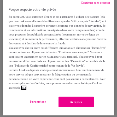
159
,
€
90
Continuer sans accepter
-
81
%
Veepee respecte votre vie privée
dont
éco-part.
: 0,44 €
En acceptant, vous autorisez Veepee et ses partenaires à utiliser des traceurs (tels
que des cookies ou d'autres identifiants tels que des SDK, ci-après "Cookies") et à
traiter vos données à caractère personnel (comme vos données de navigation, de
Reprise possible de votre ancien produit
,
commandes et les informations renseignées dans votre compte membre) afin de
vous proposer des publicités personnalisées (notamment sur votre écran de
télévision) et en mesurer la performance, effectuer certaines analyses sur l'activité
voir les conditions.
des ventes et à des fins de lutte contre la fraude.
Vous pouvez choisir entre ces différentes utilisations en cliquant sur "Paramétrer"
ou tout refuser en cliquant sur le bouton "Continuer sans accepter". Vos choix
s'appliquent uniquement sur ce navigateur et/ou terminal. Vous pouvez à tout
Vendu par
NAZAR RUGS
moment modifier vos choix en cliquant sur le lien “Paramétrer” accessible via le
lien "Politique de Confidentialité et protection de la Vie Privée".
Certains Cookies déposés sont également nécessaires au bon fonctionnement de
notre service tel que ceux mesurant la fréquentation ou permettant la
personnalisation de votre expérience et ne sont pas soumis à consentement. Pour
en savoir plus sur les Cookies, vous pouvez consulter notre Politique Cookies
Livraison
accessible
ICI
Livraison à partir de
10,20 €
Paramétrer
Accepter
Livraison estimée: entre le
13/08
et le
16/08