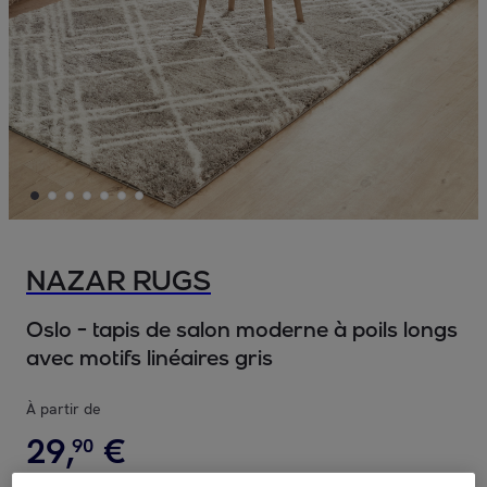
NAZAR RUGS
Oslo - tapis de salon moderne à poils longs
avec motifs linéaires gris
À partir de
29
,
€
90