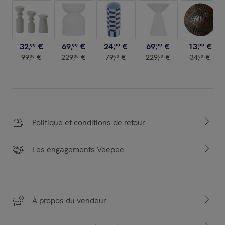
32
,
€
69
,
€
24
,
€
69
,
€
13
,
€
99
99
99
99
99
99
,
€
229
,
€
79
,
€
229
,
€
34
,
€
00
00
00
00
00
Politique et conditions de retour
Les engagements Veepee
À propos du vendeur