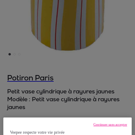
Potiron Paris
Petit vase cylindrique à rayures jaunes
Modèle :
Petit vase cylindrique à rayures
jaunes
9
,
€
99
Continuer sans accepter
Veepee respecte votre vie privée