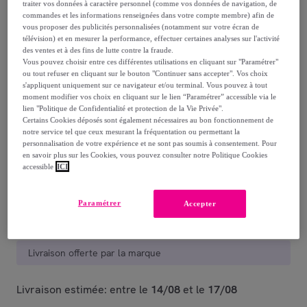
390
,
€
traiter vos données à caractère personnel (comme vos données de navigation, de
00
commandes et les informations renseignées dans votre compte membre) afin de
-
69
%
vous proposer des publicités personnalisées (notamment sur votre écran de
télévision) et en mesurer la performance, effectuer certaines analyses sur l'activité
dont
éco-part.
: 0,21 €
des ventes et à des fins de lutte contre la fraude.
Vous pouvez choisir entre ces différentes utilisations en cliquant sur "Paramétrer"
Reprise possible de votre ancien produit
ou tout refuser en cliquant sur le bouton "Continuer sans accepter". Vos choix
,
s'appliquent uniquement sur ce navigateur et/ou terminal. Vous pouvez à tout
moment modifier vos choix en cliquant sur le lien “Paramétrer” accessible via le
lien "Politique de Confidentialité et protection de la Vie Privée".
voir les conditions.
Certains Cookies déposés sont également nécessaires au bon fonctionnement de
notre service tel que ceux mesurant la fréquentation ou permettant la
personnalisation de votre expérience et ne sont pas soumis à consentement. Pour
Vendu par
LUMISKY
en savoir plus sur les Cookies, vous pouvez consulter notre Politique Cookies
accessible
ICI
Paramétrer
Accepter
Livraison
Livraison offerte par la marque
Livraison estimée: entre le
14/08
et le
17/08