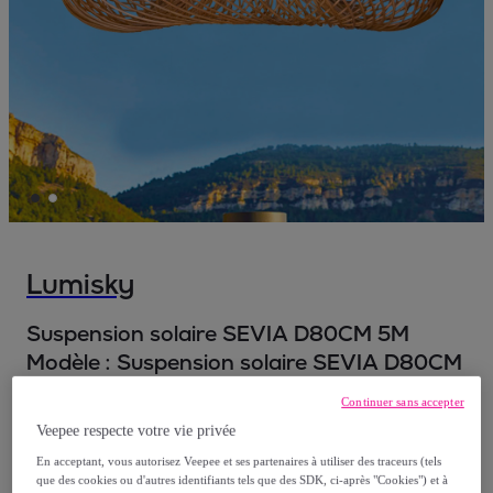
Lumisky
Suspension solaire SEVIA D80CM 5M
Modèle :
Suspension solaire SEVIA D80CM
5M
Continuer sans accepter
Veepee respecte votre vie privée
119
,
€
90
En acceptant, vous autorisez Veepee et ses partenaires à utiliser des traceurs (tels
que des cookies ou d'autres identifiants tels que des SDK, ci-après "Cookies") et à