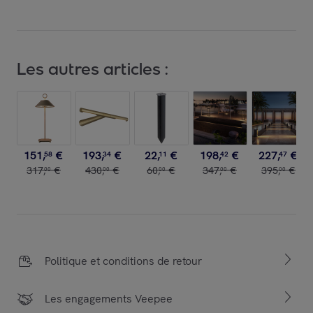
Les autres articles :
151
,
€
193
,
€
22
,
€
198
,
€
227
,
€
58
34
11
42
47
317
,
€
430
,
€
60
,
€
347
,
€
395
,
€
00
00
00
00
00
Politique et conditions de retour
Les engagements Veepee