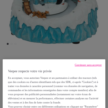
Atmosphera Createur d'interieur
Continuer sans accepter
Veepee respecte votre vie privée
Village lumineux igloo 20 LED H.21cm
musical
En acceptant, vous autorisez Veepee et ses partenaires à utiliser des traceurs (tels
que des cookies ou d'autres identifiants tels que des SDK, ci-après "Cookies") et à
Modèle :
Village lumineux igloo 20 LED
traiter vos données à caractère personnel (comme vos données de navigation, de
commandes et les informations renseignées dans votre compte membre) afin de
H.21cm musical
vous proposer des publicités personnalisées (notamment sur votre écran de
télévision) et en mesurer la performance, effectuer certaines analyses sur l'activité
37
,
€
des ventes et à des fins de lutte contre la fraude.
99
Vous pouvez choisir entre ces différentes utilisations en cliquant sur "Paramétrer"