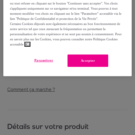
ou tout refuser en cliquant sur le bouton "Continuer sans accepter". Vos choix
s'appliquent uniquement sur ce navigateur et/ou terminal. Vous pouvez à tout
Vendu par
Decoration Brands
moment modifier vos choix en cliquant sur le lien “Paramétrer” accessible via le
lien "Politique de Confidentialité et protection de la Vie Privée".
Certains Cookies déposés sont également nécessaires au bon fonctionnement de
notre service tel que ceux mesurant la fréquentation ou permettant la
personnalisation de votre expérience et ne sont pas soumis à consentement. Pour
en savoir plus sur les Cookies, vous pouvez consulter notre Politique Cookies
Livraison
accessible
ICI
Livraison offerte par la marque
Paramétrer
Accepter
Livraison estimée: entre le
11/08
et le
14/08
Comment ça marche ?
Détails sur votre produit