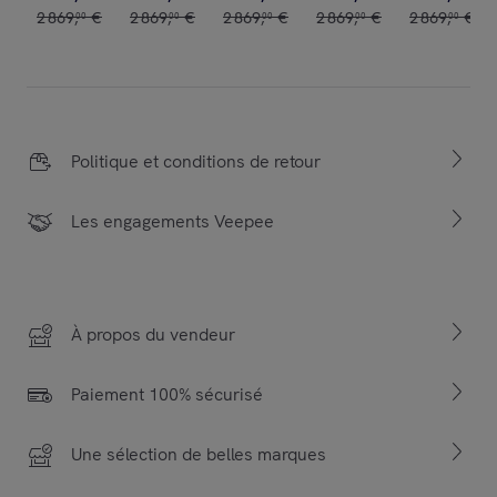
2
869
,
€
2
869
,
€
2
869
,
€
2
869
,
€
2
869
,
€
00
00
00
00
00
Politique et conditions de retour
Les engagements Veepee
À propos du vendeur
Paiement 100% sécurisé
Une sélection de belles marques