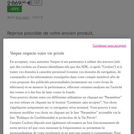
2
869
,
€
00
-
49
%
dont
éco-part.
: 0,01 €
Reprise possible de votre ancien produit
,
Continuer sans accepter
voir les conditions.
Veepee respecte votre vie privée
En acceptant, vous autorisez Veepee et ses partenaires à utiliser des traceurs (tels
que des cookies ou d'autres identifiants tels que des SDK, ci-après "Cookies") et à
traiter vos données à caractère personnel (comme vos données de navigation, de
commandes et les informations renseignées dans votre compte membre) afin de
vous proposer des publicités personnalisées (notamment sur votre écran de
télévision) et en mesurer la performance, effectuer certaines analyses sur l'activité
des ventes et à des fins de lutte contre la fraude.
Bleu
Gris foncé
Beige
Gris clair
Jaune
Vous pouvez choisir entre ces différentes utilisations en cliquant sur "Paramétrer"
ou tout refuser en cliquant sur le bouton "Continuer sans accepter". Vos choix
s'appliquent uniquement sur ce navigateur et/ou terminal. Vous pouvez à tout
Vendu par
MAISON AUBERTIN
moment modifier vos choix en cliquant sur le lien “Paramétrer” accessible via le
lien "Politique de Confidentialité et protection de la Vie Privée".
Certains Cookies déposés sont également nécessaires au bon fonctionnement de
notre service tel que ceux mesurant la fréquentation ou permettant la
personnalisation de votre expérience et ne sont pas soumis à consentement. Pour