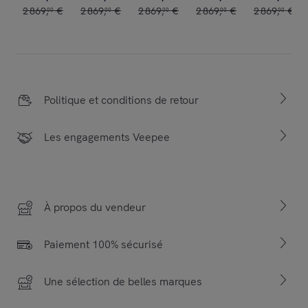
2
869
,
€
2
869
,
€
2
869
,
€
2
869
,
€
2
869
,
€
00
00
00
00
00
Politique et conditions de retour
Les engagements Veepee
À propos du vendeur
Paiement 100% sécurisé
Une sélection de belles marques