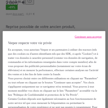
2
869
,
€
00
-
49
%
dont
éco-part.
: 0,01 €
Reprise possible de votre ancien produit
,
Continuer sans accepter
voir les conditions.
Veepee respecte votre vie privée
En acceptant, vous autorisez Veepee et ses partenaires à utiliser des traceurs (tels
que des cookies ou d'autres identifiants tels que des SDK, ci-après "Cookies") et à
traiter vos données à caractère personnel (comme vos données de navigation, de
commandes et les informations renseignées dans votre compte membre) afin de
vous proposer des publicités personnalisées (notamment sur votre écran de
télévision) et en mesurer la performance, effectuer certaines analyses sur l'activité
des ventes et à des fins de lutte contre la fraude.
Beige
Vert
Vous pouvez choisir entre ces différentes utilisations en cliquant sur "Paramétrer"
ou tout refuser en cliquant sur le bouton "Continuer sans accepter". Vos choix
s'appliquent uniquement sur ce navigateur et/ou terminal. Vous pouvez à tout
Vendu par
MAISON AUBERTIN
moment modifier vos choix en cliquant sur le lien “Paramétrer” accessible via le
lien "Politique de Confidentialité et protection de la Vie Privée".
Certains Cookies déposés sont également nécessaires au bon fonctionnement de
notre service tel que ceux mesurant la fréquentation ou permettant la
personnalisation de votre expérience et ne sont pas soumis à consentement. Pour