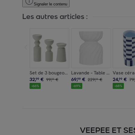
Signaler le contenu
Les autres articles :
Set de 3 bougeoirs céramique design
Lavande – Table d’appoint bl
Vase céra
32
,
€
69
,
€
24
,
€
99
99
,
€
99
229
,
€
99
79
,
00
00
-
66
%
-
69
%
-
68
%
VEEPEE ET SE