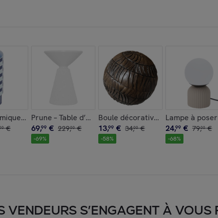
anche élégante en magnésie
mique tube à damier
Prune – Table d’appoint design en magnésie blanc im
Boule décorative en résine effet b
Lampe à poser 
69
,
€
13
,
€
24
,
€
€
99
229
,
€
99
34
,
€
99
79
,
€
00
00
00
00
-
69
%
-
58
%
-
68
%
S VENDEURS S’ENGAGENT À VOUS FA