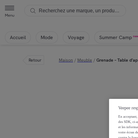
Menu
Accueil
Mode
Voyage
ne
Summer Camp
Retour
Maison
/
Meuble
/
Grenade – Table d’ap
Veepee resp
En acceptant, 
des SDK, ci-a
et les inform
votre écran de
contre la frau