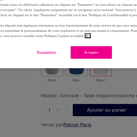
-
69
%
oisir entre ces différentes utilisations en cliquant sur "Paramétrer" ou tout refuser en cliquant s
ns accepter". Vos choix s'appliquent uniquement sur ce navigateur et/ou terminal. Vous pouvez 
dont
éco-part.
: 0,9 €
hoix en cliquant sur le lien “Paramétrer” accessible via le lien "Politique de Confidentialité et pro
ies déposés sont également nécessaires au bon fonctionnement de notre service tel que ceux mesu
Reprise possible de votre ancien produit
voi
,
 ou permettant la personnalisation de votre expérience et ne sont pas soumis à consentement. Pour
es, vous pouvez consulter notre Politique Cookies accessible
ICI
Choisissez votre modèle
Paramétrer
Accepter
Rose
Bleu
Blanc
Modèle :
Grenade – Table d’appoint blanche
1
Ajouter au panier
Vendu par
Potiron Paris