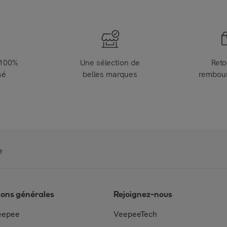
 100%
Une sélection de
Reto
sé
belles marques
rembou
e
ions générales
Rejoignez-nous
eepee
VeepeeTech