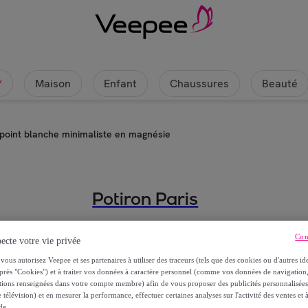
Maison
Enfant
Chaussures
Beauté
w
point blanche minimaliste en magnésie
Potiron Paris
Grenade – Table d’appoint blanch
Con
ecte votre vie privée
69
,
€
vous autorisez Veepee et ses partenaires à utiliser des traceurs (tels que des cookies ou d'autres ide
99
près "Cookies") et à traiter vos données à caractère personnel (comme vos données de navigati
ations renseignées dans votre compte membre) afin de vous proposer des publicités personnalisé
 télévision) et en mesurer la performance, effectuer certaines analyses sur l'activité des ventes et à
229
,
€
00
de.