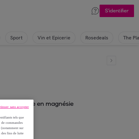
S'identifier
Sport
Vin et Epicerie
Rosedeals
The Pl
e minimaliste en magnésie
tinuer sans accepter
ntifiants tels que
on, de commandes
es (notamment sur
 des fins de lutte