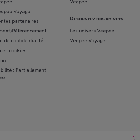
eepee
Veepee
epee Voyage
Découvrez nos univers
ntes partenaires
ment/Référencement
Les univers Veepee
ue de confidentialité
Veepee Voyage
mes cookies
ion
bilité : Partiellement
me