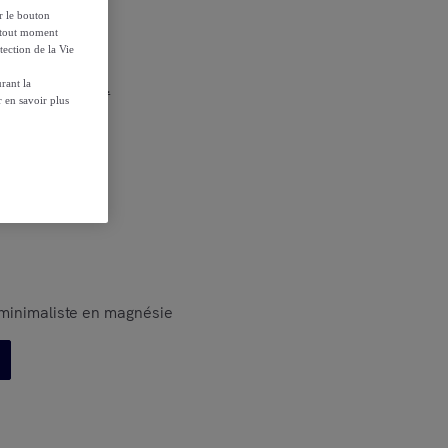
ur le bouton
à tout moment
tection de la Vie
rant la
r les conditions.
 en savoir plus
 minimaliste en magnésie