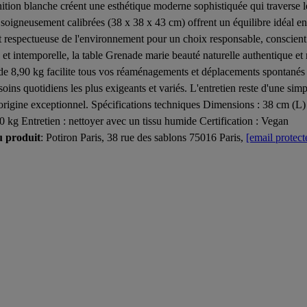
finition blanche créent une esthétique moderne sophistiquée qui traverse
soigneusement calibrées (38 x 38 x 43 cm) offrent un équilibre idéal ent
e et respectueuse de l'environnement pour un choix responsable, consci
 et intemporelle, la table Grenade marie beauté naturelle authentique et
 de 8,90 kg facilite tous vos réaménagements et déplacements spontanés 
ns quotidiens les plus exigeants et variés. L'entretien reste d'une simp
'origine exceptionnel. Spécifications techniques Dimensions : 38 cm (
 kg Entretien : nettoyer avec un tissu humide Certification : Vegan
u produit
: Potiron Paris, 38 rue des sablons 75016 Paris,
[email protect