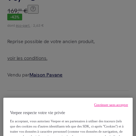
169
,
€
00
-
43
%
dont
éco-part.
: 2,63 €
Reprise possible de votre ancien produit
,
voir les conditions.
Vendu par
Maison Pavane
Continuer sans accepter
Livraison
Veepee respecte votre vie privée
Livraison offerte par la marque
En acceptant, vous autorisez Veepee et ses partenaires à utiliser des traceurs (tels
que des cookies ou d'autres identifiants tels que des SDK, ci-après "Cookies") et à
traiter vos données à caractère personnel (comme vos données de navigation, de