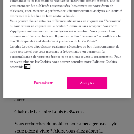
Livraison estimée: entre le
14/08
et le
17/08
commandes et les informations renseignées dans votre compte membre) afin de
vous proposer des publicités personnalisées (notamment sur votre écran de
télévision) et en mesurer la performance, effectuer certaines analyses sur l'activité
Comment ça marche ?
des ventes et à des fins de lutte contre la fraude.
Vous pouvez choisir entre ces différentes utilisations en cliquant sur "Paramétrer"
ou tout refuser en cliquant sur le bouton "Continuer sans accepter". Vos choix
s'appliquent uniquement sur ce navigateur et/ou terminal. Vous pouvez à tout
moment modifier vos choix en cliquant sur le lien “Paramétrer” accessible via le
lien "Politique de Confidentialité et protection de la Vie Privée".
Certains Cookies déposés sont également nécessaires au bon fonctionnement de
Détails sur votre produit
notre service tel que ceux mesurant la fréquentation ou permettant la
personnalisation de votre expérience et ne sont pas soumis à consentement. Pour
en savoir plus sur les Cookies, vous pouvez consulter notre Politique Cookies
accessible
ICI
Maison Pavane signe le mobilier de votre quotidien, à
Paramétrer
Accepter
Lyon depuis 2010. Des lignes affirmées, une fabrication
exigeante. Des meubles beaux, bien faits, conçus pour
durer.
Chaise de bar noire Louis 62/84 cm -
Vous recherchez du mobilier pour aménager avec style
votre pièce à vivre ? Alors, vous allez adorer la