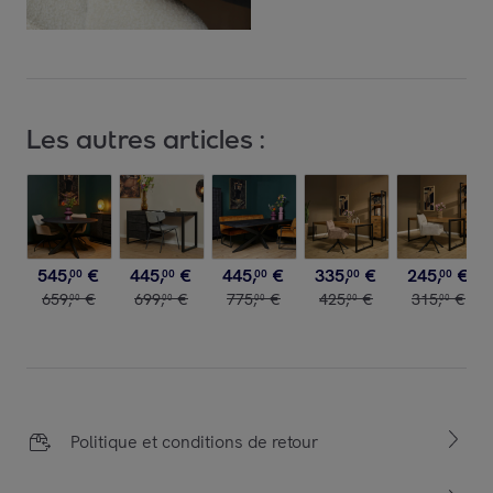
Les autres articles :
545
,
€
445
,
€
445
,
€
335
,
€
245
,
€
00
00
00
00
00
659
,
€
699
,
€
775
,
€
425
,
€
315
,
€
00
00
00
00
00
Politique et conditions de retour