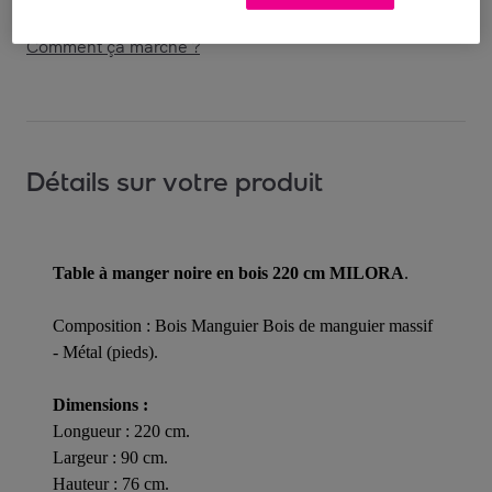
Comment ça marche ?
Détails sur votre produit
Table à manger noire en bois 220 cm MILORA
.
Composition : Bois Manguier Bois de manguier massif
- Métal (pieds).
Dimensions :
Longueur : 220 cm.
Largeur : 90 cm.
Hauteur : 76 cm.