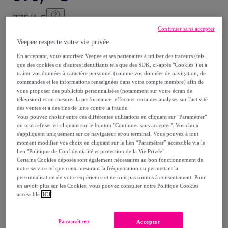
775
,
€
00
-
23
%
Continuer sans accepter
Veepee respecte votre vie privée
dont
éco-part.
: 3,14 €
En acceptant, vous autorisez Veepee et ses partenaires à utiliser des traceurs (tels
que des cookies ou d'autres identifiants tels que des SDK, ci-après "Cookies") et à
Reprise possible de votre ancien produit
,
traiter vos données à caractère personnel (comme vos données de navigation, de
commandes et les informations renseignées dans votre compte membre) afin de
vous proposer des publicités personnalisées (notamment sur votre écran de
voir les conditions.
télévision) et en mesurer la performance, effectuer certaines analyses sur l'activité
des ventes et à des fins de lutte contre la fraude.
Vous pouvez choisir entre ces différentes utilisations en cliquant sur "Paramétrer"
Vendu par
Pier Import
ou tout refuser en cliquant sur le bouton "Continuer sans accepter". Vos choix
s'appliquent uniquement sur ce navigateur et/ou terminal. Vous pouvez à tout
moment modifier vos choix en cliquant sur le lien “Paramétrer” accessible via le
lien "Politique de Confidentialité et protection de la Vie Privée".
Certains Cookies déposés sont également nécessaires au bon fonctionnement de
notre service tel que ceux mesurant la fréquentation ou permettant la
Livraison
personnalisation de votre expérience et ne sont pas soumis à consentement. Pour
en savoir plus sur les Cookies, vous pouvez consulter notre Politique Cookies
accessible
ICI
Livraison à partir de
49 €
Livraison estimée: entre le
13/09
et le
16/09
Paramétrer
Accepter