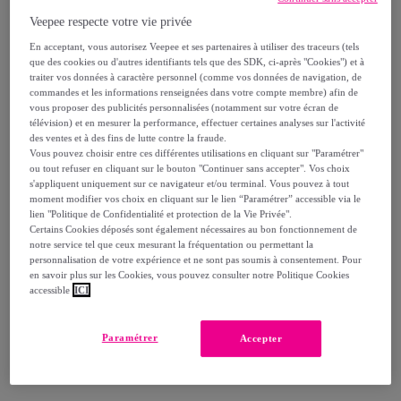
179
,
€
99
Veepee respecte votre vie privée
-
27
%
En acceptant, vous autorisez Veepee et ses partenaires à utiliser des traceurs (tels
dont
éco-part.
: 0,56 €
que des cookies ou d'autres identifiants tels que des SDK, ci-après "Cookies") et à
traiter vos données à caractère personnel (comme vos données de navigation, de
commandes et les informations renseignées dans votre compte membre) afin de
Reprise possible de votre ancien produit
,
vous proposer des publicités personnalisées (notamment sur votre écran de
télévision) et en mesurer la performance, effectuer certaines analyses sur l'activité
des ventes et à des fins de lutte contre la fraude.
voir les conditions.
Vous pouvez choisir entre ces différentes utilisations en cliquant sur "Paramétrer"
ou tout refuser en cliquant sur le bouton "Continuer sans accepter". Vos choix
s'appliquent uniquement sur ce navigateur et/ou terminal. Vous pouvez à tout
Vendu par
Decowood BE
moment modifier vos choix en cliquant sur le lien “Paramétrer” accessible via le
lien "Politique de Confidentialité et protection de la Vie Privée".
Certains Cookies déposés sont également nécessaires au bon fonctionnement de
notre service tel que ceux mesurant la fréquentation ou permettant la
personnalisation de votre expérience et ne sont pas soumis à consentement. Pour
en savoir plus sur les Cookies, vous pouvez consulter notre Politique Cookies
Livraison
accessible
ICI
Livraison à partir de
19,90 €
Paramétrer
Accepter
Livraison estimée: entre le
04/09
et le
07/09