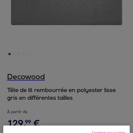
Decowood
Tête de lit rembourrée en polyester lisse
gris en différentes tailles
À partir de
129
,
€
99
Continuer sans accepter