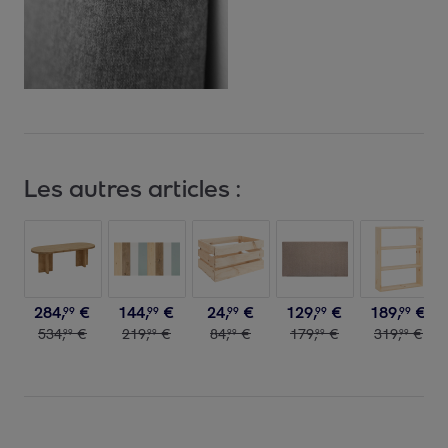
Les autres articles :
284
,
€
144
,
€
24
,
€
129
,
€
189
,
€
99
99
99
99
99
534
,
€
219
,
€
84
,
€
179
,
€
319
,
€
99
99
99
99
99