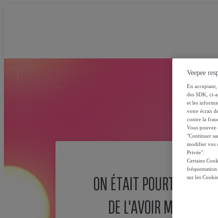
Veepee resp
En acceptant, 
des SDK, ci-a
et les inform
votre écran de
contre la frau
Vous pouvez ch
"Continuer sa
modifier vos c
Privée".
Certains Cook
fréquentation
ON ÉTAIT POURTANT SÛ
sur les Cooki
DE L'AVOIR MISE ICI !