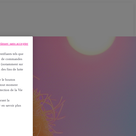
tinuer sans accepter
ntifiants tels que
on, de commandes
es (notamment sur
 des fins de lutte
ur le bouton
à tout moment
tection de la Vie
rant la
 en savoir plus