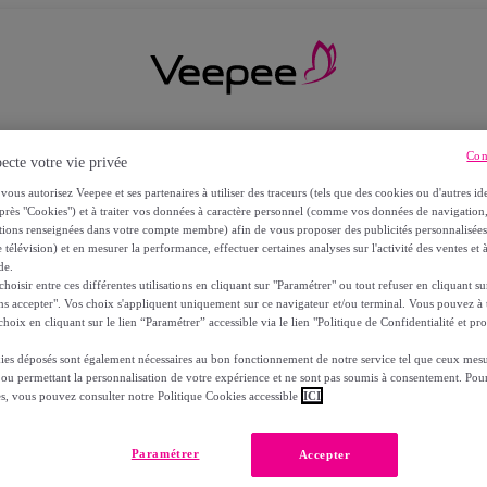
Con
ecte votre vie privée
vous autorisez Veepee et ses partenaires à utiliser des traceurs (tels que des cookies ou d'autres ide
près "Cookies") et à traiter vos données à caractère personnel (comme vos données de navigati
ations renseignées dans votre compte membre) afin de vous proposer des publicités personnalisé
 télévision) et en mesurer la performance, effectuer certaines analyses sur l'activité des ventes et à
de.
oisir entre ces différentes utilisations en cliquant sur "Paramétrer" ou tout refuser en cliquant s
ns accepter". Vos choix s'appliquent uniquement sur ce navigateur et/ou terminal. Vous pouvez 
hoix en cliquant sur le lien “Paramétrer” accessible via le lien "Politique de Confidentialité et pro
ies déposés sont également nécessaires au bon fonctionnement de notre service tel que ceux mesu
 ou permettant la personnalisation de votre expérience et ne sont pas soumis à consentement. Pour
RS
es, vous pouvez consulter notre Politique Cookies accessible
ICI
Paramétrer
Accepter