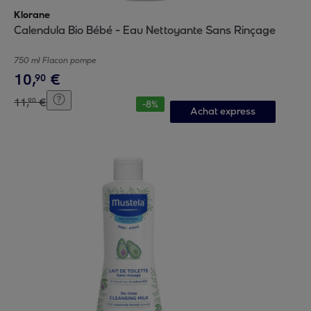
Klorane
Calendula Bio Bébé - Eau Nettoyante Sans Rinçage
750 ml Flacon pompe
10
,
€
90
11
,
€
90
-
8
%
Achat express