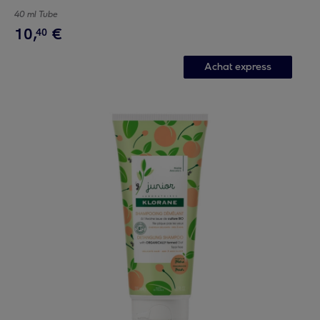
40 ml Tube
10
,
€
40
Achat express