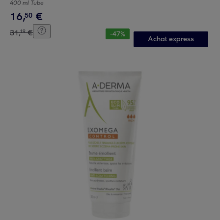
400 ml Tube
16
,
€
50
31
,
€
19
-
47
%
Achat express