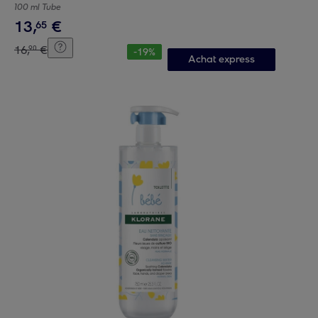
100 ml Tube
13
,
€
65
16
,
€
90
-
19
%
Achat express