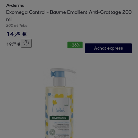
A-derma
Exomega Control - Baume Emollient Anti-Grattage 200
ml
200 ml Tube
14
,
€
00
19
,
€
00
-
26
%
Achat express