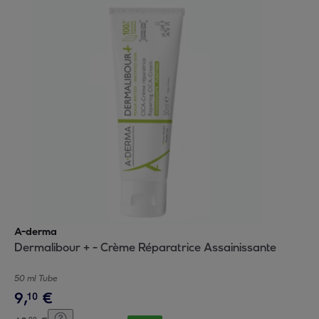
A-derma
Dermalibour + - Crème Réparatrice Assainissante
50 ml Tube
9
,
€
10