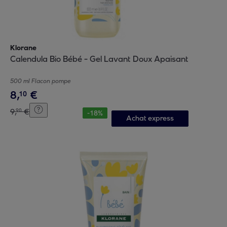
Klorane
Calendula Bio Bébé - Gel Lavant Doux Apaisant
500 ml Flacon pompe
8
,
€
10
9
,
€
90
-
18
%
Achat express