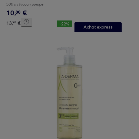
500 ml Flacon pompe
10
,
€
80
13
,
€
90
-
22
%
Achat express