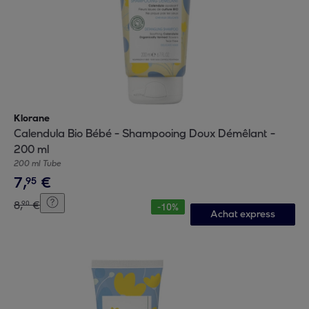
Klorane
Calendula Bio Bébé - Shampooing Doux Démêlant -
200 ml
200 ml Tube
7
,
€
95
8
,
€
90
-
10
%
Achat express