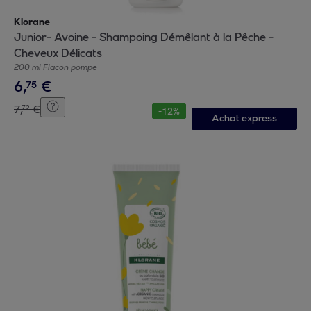
Klorane
Junior- Avoine - Shampoing Démêlant à la Pêche -
Cheveux Délicats
200 ml Flacon pompe
6
,
€
75
7
,
€
72
-
12
%
Achat express