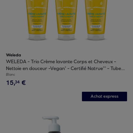
Weleda
WELEDA - Trio Crème lavante Corps et Cheveux -
Nettoie en douceur -Vegan* - Certifié Natrue** - Tube
200 ml x 3
Blanc
15
,
€
34
Achat express