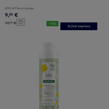
500 ml Flacon pompe
9
,
€
05
10
,
€
90
-
16
%
Achat express