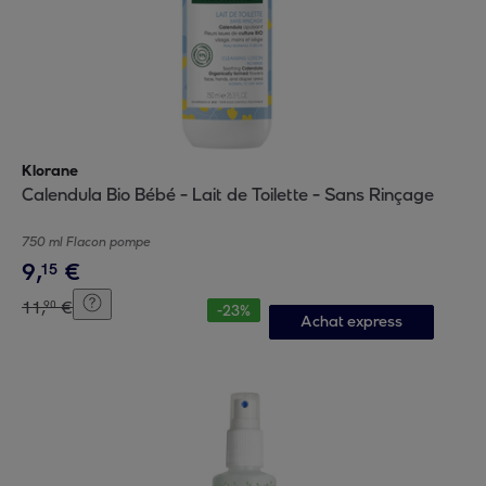
Klorane
Calendula Bio Bébé - Lait de Toilette - Sans Rinçage
750 ml Flacon pompe
9
,
€
15
11
,
€
90
-
23
%
Achat express