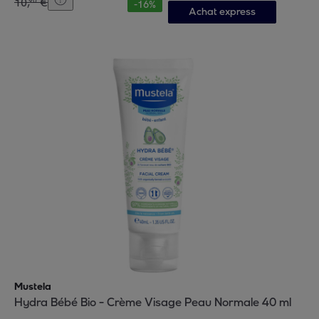
10
,
€
90
-
16
%
Achat express
Mustela
Hydra Bébé Bio - Crème Visage Peau Normale 40 ml