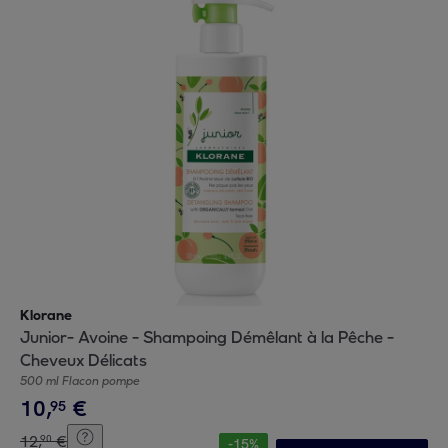
Klorane
Junior- Avoine - Shampoing Démêlant à la Pêche -
Cheveux Délicats
500 ml Flacon pompe
10
,
€
95
12
,
€
90
-
15
%