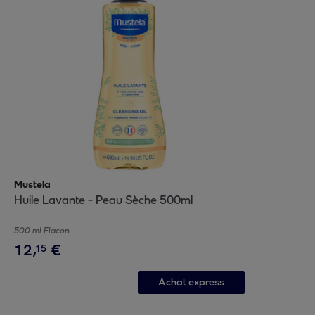
Mustela
Huile Lavante - Peau Sèche 500ml
500 ml Flacon
12
,
€
15
Achat express