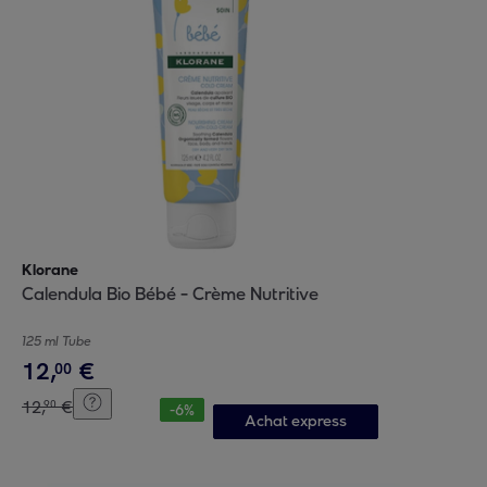
Klorane
Calendula Bio Bébé - Crème Nutritive
125 ml Tube
12
,
€
00
12
,
€
90
-
6
%
Achat express