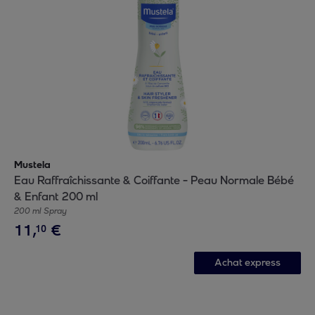
Mustela
Eau Raffraîchissante & Coiffante - Peau Normale Bébé
& Enfant 200 ml
200 ml Spray
11
,
€
10
Achat express