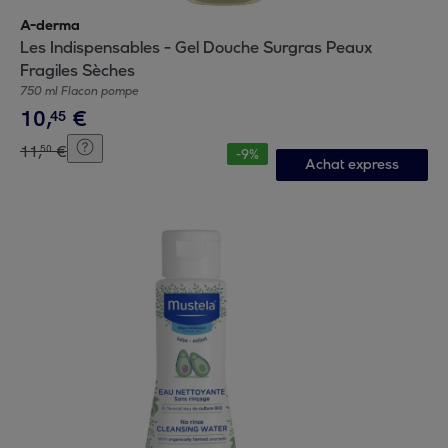
A-derma
Les Indispensables - Gel Douche Surgras Peaux
Fragiles Sèches
750 ml Flacon pompe
10
,
€
45
11
,
€
50
-
9
%
Achat express