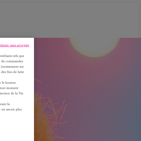
tinuer sans accepter
ntifiants tels que
on, de commandes
es (notamment sur
 des fins de lutte
ur le bouton
à tout moment
tection de la Vie
rant la
 en savoir plus