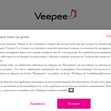
Con
ecte votre vie privée
vous autorisez Veepee et ses partenaires à utiliser des traceurs (tels que des cookies ou d'autres ide
près "Cookies") et à traiter vos données à caractère personnel (comme vos données de navigati
ations renseignées dans votre compte membre) afin de vous proposer des publicités personnalisé
 télévision) et en mesurer la performance, effectuer certaines analyses sur l'activité des ventes et à
de.
oisir entre ces différentes utilisations en cliquant sur "Paramétrer" ou tout refuser en cliquant s
ns accepter". Vos choix s'appliquent uniquement sur ce navigateur et/ou terminal. Vous pouvez 
hoix en cliquant sur le lien “Paramétrer” accessible via le lien "Politique de Confidentialité et pro
ies déposés sont également nécessaires au bon fonctionnement de notre service tel que ceux mesu
 ou permettant la personnalisation de votre expérience et ne sont pas soumis à consentement. Pour
RS
es, vous pouvez consulter notre Politique Cookies accessible
ICI
Paramétrer
Accepter