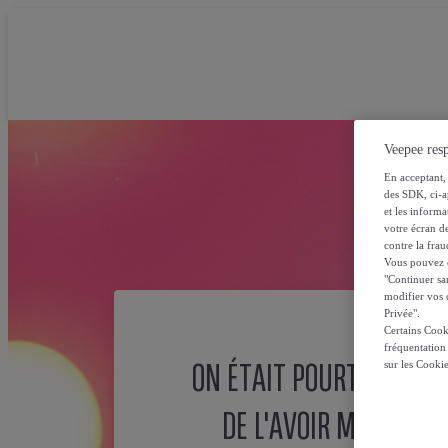
Veepee resp
En acceptant, 
des SDK, ci-a
et les inform
votre écran de
contre la frau
Vous pouvez ch
"Continuer sa
modifier vos c
Privée".
Certains Cook
fréquentation
ON ÉTAIT POURTANT SÛ
sur les Cooki
DE L'AVOIR MISE ICI !