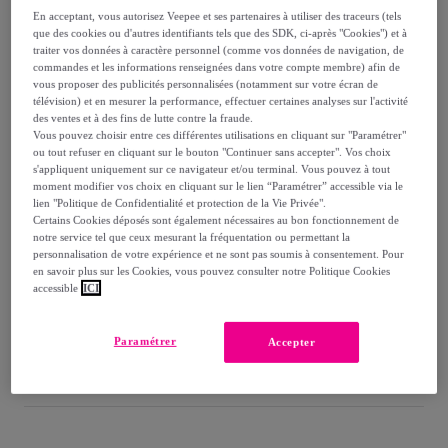
-
63
%
En acceptant, vous autorisez Veepee et ses partenaires à utiliser des traceurs (tels
que des cookies ou d'autres identifiants tels que des SDK, ci-après "Cookies") et à
Vendu par
ÉTHÉRÉ
traiter vos données à caractère personnel (comme vos données de navigation, de
commandes et les informations renseignées dans votre compte membre) afin de
vous proposer des publicités personnalisées (notamment sur votre écran de
télévision) et en mesurer la performance, effectuer certaines analyses sur l'activité
des ventes et à des fins de lutte contre la fraude.
Vous pouvez choisir entre ces différentes utilisations en cliquant sur "Paramétrer"
Livraison
ou tout refuser en cliquant sur le bouton "Continuer sans accepter". Vos choix
s'appliquent uniquement sur ce navigateur et/ou terminal. Vous pouvez à tout
moment modifier vos choix en cliquant sur le lien “Paramétrer” accessible via le
Livraison à partir de
5,95 €
lien "Politique de Confidentialité et protection de la Vie Privée".
Certains Cookies déposés sont également nécessaires au bon fonctionnement de
Offerte par la marque dès 60 € d'achat
notre service tel que ceux mesurant la fréquentation ou permettant la
personnalisation de votre expérience et ne sont pas soumis à consentement. Pour
en savoir plus sur les Cookies, vous pouvez consulter notre Politique Cookies
Livraison estimée: entre le
09/08
et le
12/08
accessible
ICI
Comment ça marche ?
Paramétrer
Accepter