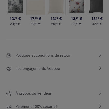
13
,
€
17
,
€
13
,
€
13
,
€
13
,
€
99
95
99
99
99
34
,
€
19
,
€
25
,
€
34
,
€
32
,
€
00
00
00
00
00
Politique et conditions de retour
Les engagements Veepee
À propos du vendeur
Paiement 100% sécurisé