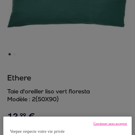
Ethere
Taie d'oreiller liso vert floresta
Modèle :
2(50X90)
13
,
€
99
Continuer sans accepter
38
,
€
00
Veepee respecte votre vie privée