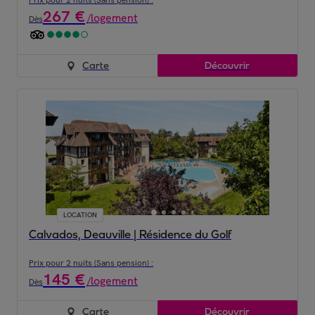
Prix pour 2 nuits (Sans pension) :
267
€
/
logement
Dès
Carte
Découvrir
LOCATION
Calvados, Deauville | Résidence du Golf
Prix pour 2 nuits (Sans pension) :
145
€
/
logement
Dès
Carte
Découvrir