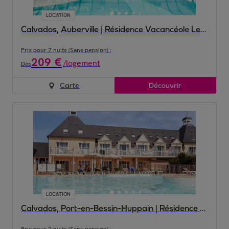
LOCATION
Calvados, Auberville | Résidence Vacancéole Le Domaine de la Corniche 3*
Prix pour 7 nuits (Sans pension) :
209
€
/
logement
Dès
Carte
Découvrir
LOCATION
Calvados, Port-en-Bessin-Huppain | Résidence Le Green Beach 4*