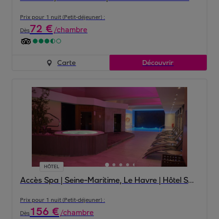
Prix pour 1 nuit (Petit-déjeuner) :
72
€
/
chambre
Dès
Carte
Découvrir
HÔTEL
Accès Spa | Seine-Maritime, Le Havre | Hôtel Spa Le Pasino 4*
Prix pour 1 nuit (Petit-déjeuner) :
156
€
/
chambre
Dès