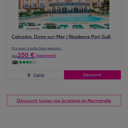
LOCATION
Calvados, Dives-sur-Mer | Résidence Port Guillaume
Prix pour 3 nuits (Sans pension) :
250
€
/
logement
Dès
Carte
Découvrir
Dévouvrir toutes nos locations en Normandie