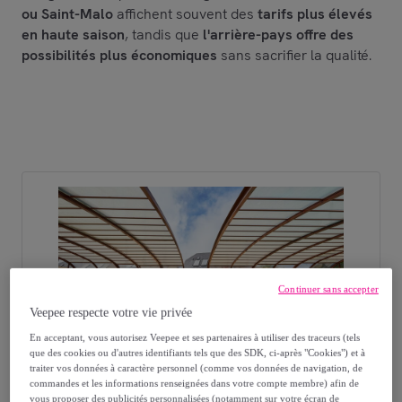
ou Saint-Malo
affichent souvent des
tarifs plus élevés
en haute saison
, tandis que
l'arrière-pays offre des
possibilités plus économiques
sans sacrifier la qualité.
Continuer sans accepter
Veepee respecte votre vie privée
LOCATION
En acceptant, vous autorisez Veepee et ses partenaires à utiliser des traceurs (tels
que des cookies ou d'autres identifiants tels que des SDK, ci-après "Cookies") et à
Calvados, Auberville | Résidence Vacancéole Le Domaine de la Corniche 3*
traiter vos données à caractère personnel (comme vos données de navigation, de
commandes et les informations renseignées dans votre compte membre) afin de
Prix pour 7 nuits (Sans pension) :
vous proposer des publicités personnalisées (notamment sur votre écran de