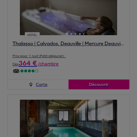
HÔTEL
Thalasso | Calvados, Deauville | Mercure Deauville Centre 4*
Prix pour 1 nuit (Petit-déjeuner) :
364
€
/
chambre
Dès
Carte
Découvrir