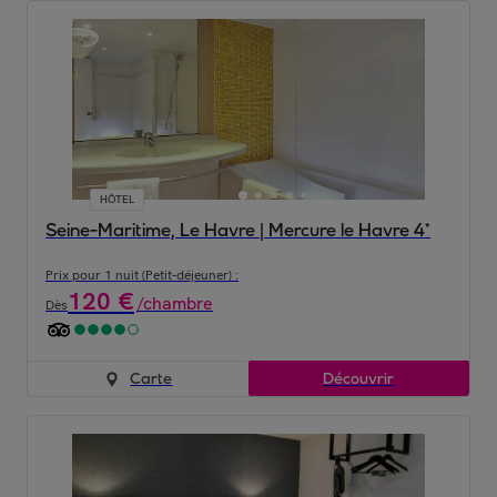
HÔTEL
Seine-Maritime, Le Havre | Mercure le Havre 4*
Prix pour 1 nuit (Petit-déjeuner) :
120
€
/
chambre
Dès
Carte
Découvrir