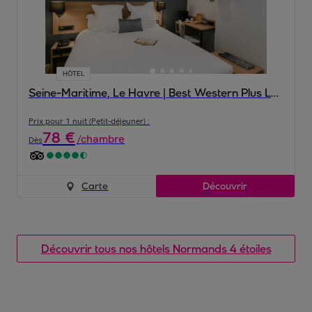
HÔTEL
Seine-Maritime, Le Havre | Best Western Plus Le Havre Centre Gare 4*
Prix pour 1 nuit (Petit-déjeuner) :
78
€
/
chambre
Dès
Carte
Découvrir
Découvrir tous nos hôtels Normands 4 étoiles