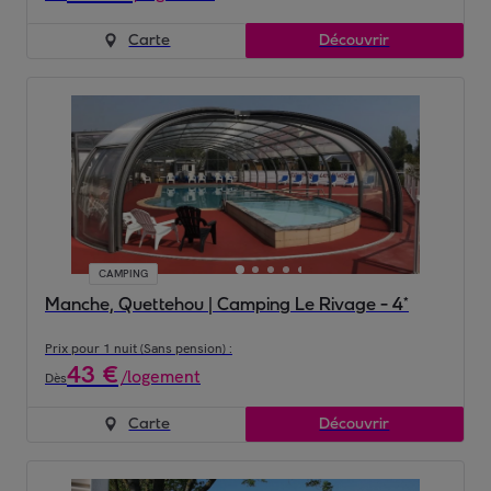
Carte
Découvrir
CAMPING
Manche, Quettehou | Camping Le Rivage - 4*
Prix pour 1 nuit (Sans pension) :
43
€
/
logement
Dès
Carte
Découvrir