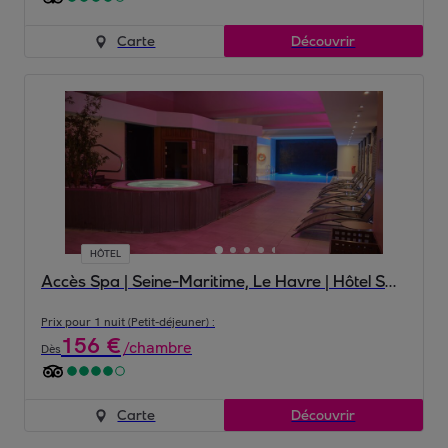
Carte
Découvrir
HÔTEL
Accès Spa | Seine-Maritime, Le Havre | Hôtel Spa Le Pasino 4*
Prix pour 1 nuit (Petit-déjeuner) :
156
€
/
chambre
Dès
Carte
Découvrir