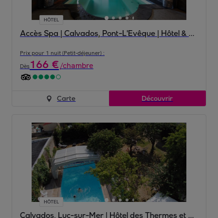
HÔTEL
Accès Spa | Calvados, Pont-L'Evêque | Hôtel & Spa Le Lion d'Or 3*
Prix pour 1 nuit (Petit-déjeuner) :
166
€
/
chambre
Dès
Carte
Découvrir
HÔTEL
Calvados, Luc-sur-Mer | Hôtel des Thermes et du Casino 3*