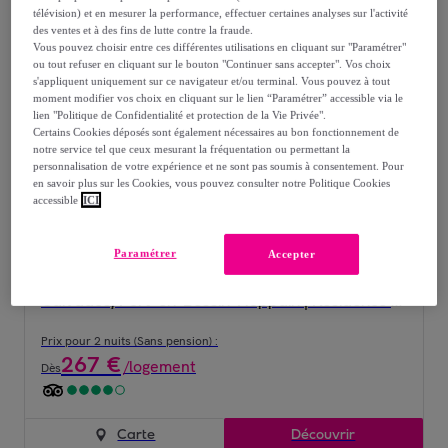
209
€
/
logement
télévision) et en mesurer la performance, effectuer certaines analyses sur l'activité
Dès
des ventes et à des fins de lutte contre la fraude.
Vous pouvez choisir entre ces différentes utilisations en cliquant sur "Paramétrer"
Carte
Découvrir
ou tout refuser en cliquant sur le bouton "Continuer sans accepter". Vos choix
s'appliquent uniquement sur ce navigateur et/ou terminal. Vous pouvez à tout
moment modifier vos choix en cliquant sur le lien “Paramétrer” accessible via le
lien "Politique de Confidentialité et protection de la Vie Privée".
Certains Cookies déposés sont également nécessaires au bon fonctionnement de
notre service tel que ceux mesurant la fréquentation ou permettant la
personnalisation de votre expérience et ne sont pas soumis à consentement. Pour
en savoir plus sur les Cookies, vous pouvez consulter notre Politique Cookies
accessible
ICI
Paramétrer
Accepter
LOCATION
Calvados, Port-en-Bessin-Huppain | Résidence Le Green Beach 4*
Prix pour 2 nuits (Sans pension) :
267
€
/
logement
Dès
Carte
Découvrir