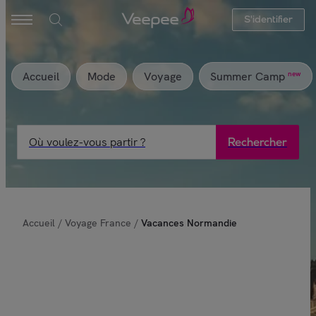
S'identifier
Accueil
Mode
Voyage
new
Summer Camp
Où voulez-vous partir ?
Rechercher
Accueil
/
Voyage France
/
Vacances Normandie
Cet été partez en vacances en
Normandie