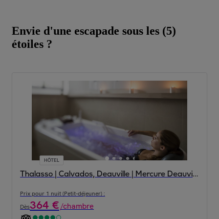
Envie d'une escapade sous les (5)
étoiles ?
HÔTEL
Thalasso | Calvados, Deauville | Mercure Deauville Centre 4*
Prix pour 1 nuit (Petit-déjeuner) :
364
€
/
chambre
Dès