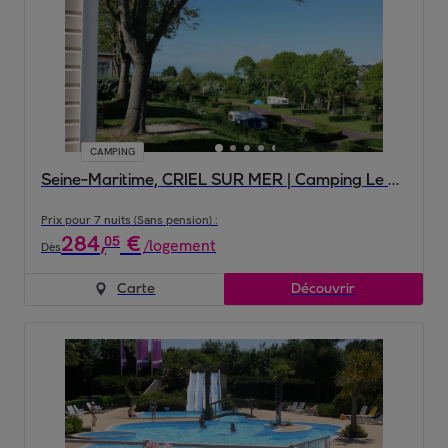
CAMPING
Seine-Maritime, CRIEL SUR MER | Camping Le Mont Joli Bois, 3*
Prix pour 7 nuits (Sans pension) :
284
,
€
05
/
logement
Dès
Carte
Découvrir