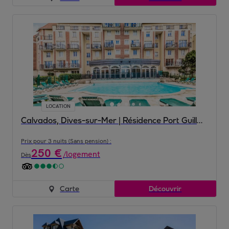
LOCATION
Calvados, Dives-sur-Mer | Résidence Port Guillaume
Prix pour 3 nuits (Sans pension) :
250
€
/
logement
Dès
Carte
Découvrir