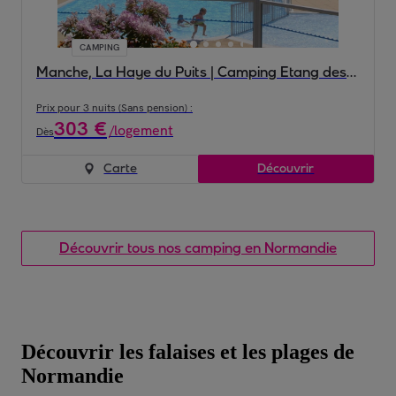
CAMPING
Manche, La Haye du Puits | Camping Etang des Haizes - 4*
Prix pour 3 nuits (Sans pension) :
303
€
/
logement
Dès
Carte
Découvrir
Découvrir tous nos camping en Normandie
Découvrir les falaises et les plages de
Normandie