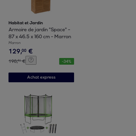
Habitat et Jardin
Armoire de jardin "Space" -
87 x 46.5 x 160 cm - Marron
Marron
129
,
€
00
198
,
€
46
-
34
%
Achat express