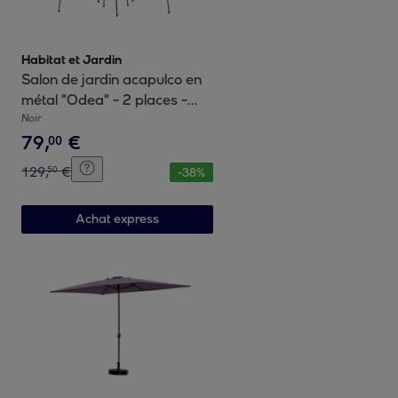
Habitat et Jardin
Salon de jardin acapulco en
métal "Odea" - 2 places -
Noir
Noir
79
,
€
00
129
,
€
50
-
38
%
Achat express