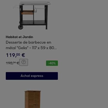
Habitat et Jardin
Desserte de barbecue en
métal "Gelia" - 117 x 59 x 80
cm - Noir
119
,
€
00
198
,
€
34
-
40
%
Achat express