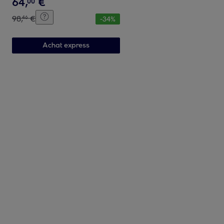
64
,
€
00
98
,
€
46
-
34
%
Achat express