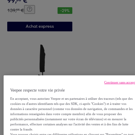
99
,
€
139
,
€
44
-
29
%
Achat express
Continuer sans accep
Habitat et Jardin
Veepee respecte votre vie privée
Housse de protection pour
En acceptant, vous autorisez Veepee et ses partenaires à utiliser des traceurs (tels que des
parasol - 50 x 30 x 280 cm -
cookies ou d'autres identifiants tels que des SDK, ci-après "Cookies") et à traiter vos
Noir
données à caractère personnel (comme vos données de navigation, de commandes et les
19
,
€
00
informations renseignées dans votre compte membre) afin de vous proposer des
publicités personnalisées (notamment sur votre écran de télévision) et en mesurer la
32
,
€
21
-
41
%
performance, effectuer certaines analyses sur l'activité des ventes et à des fins de lutte
contre la fraude.
Vous pouvez choisir entre ces différentes utilisations en cliquant sur "Paramétrer" ou tout