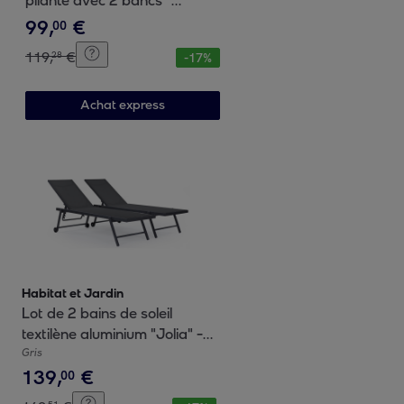
pliante avec 2 bancs "
Lisbonne " - 218 x 59,5 x 75
99
,
€
00
cm - Marron
119
,
€
28
-
17
%
Achat express
Habitat et Jardin
Lot de 2 bains de soleil
textilène aluminium "Jolia" -
Gris foncé
Gris
139
,
€
00