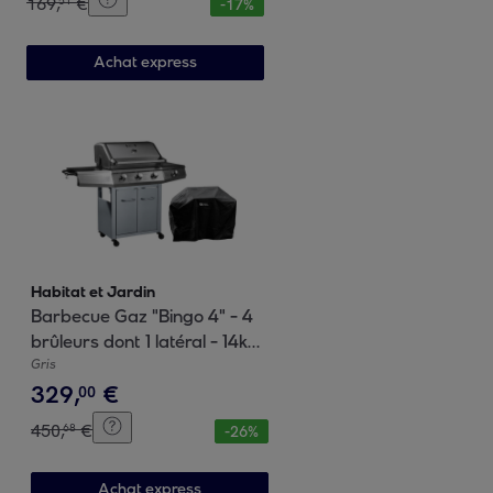
169
,
€
51
-
17
%
Achat express
Habitat et Jardin
Barbecue Gaz "Bingo 4" - 4
brûleurs dont 1 latéral - 14kW
+ Housse protection -
Gris
329
,
€
Argenté
00
450
,
€
68
-
26
%
Achat express