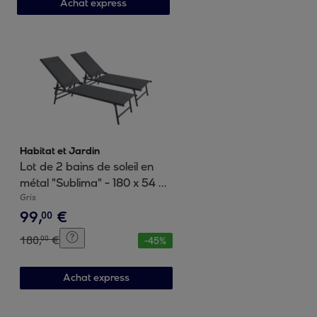
Achat express
Habitat et Jardin
Lot de 2 bains de soleil en
métal "Sublima" - 180 x 54 x
104 cm - Anthracite
Gris
99
,
€
00
180
,
€
00
-
45
%
Achat express