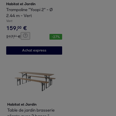
Habitat et Jardin
Trampoline "Yoopi 2" - Ø
2.44 m - Vert
Vert
159
,
€
00
217
,
€
81
-
27
%
Achat express
Habitat et Jardin
Table de jardin brasserie