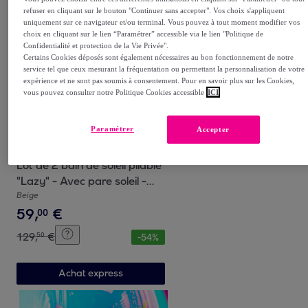
Achat express
refuser en cliquant sur le bouton "Continuer sans accepter". Vos choix s'appliquent
uniquement sur ce navigateur et/ou terminal. Vous pouvez à tout moment modifier vos
choix en cliquant sur le lien “Paramétrer” accessible via le lien "Politique de
Confidentialité et protection de la Vie Privée".
Certains Cookies déposés sont également nécessaires au bon fonctionnement de notre
service tel que ceux mesurant la fréquentation ou permettant la personnalisation de votre
expérience et ne sont pas soumis à consentement. Pour en savoir plus sur les Cookies,
vous pouvez consulter notre Politique Cookies accessible
ICI
Paramétrer
Accepter
Habitat et Jardin
Lot de 2 bain de soleil pliable
"Lazy" - Avec pare soleil -
Beige
Beige
59
,
€
00
129
,
€
50
-
54
%
Achat express