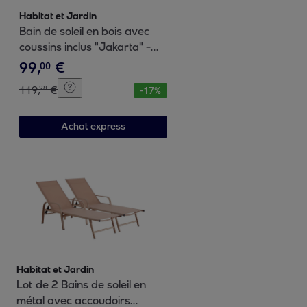
Habitat et Jardin
Bain de soleil en bois avec
coussins inclus "Jakarta" -
Beige
99
,
€
00
119
,
€
28
-
17
%
Achat express
Habitat et Jardin
Lot de 2 Bains de soleil en
métal avec accoudoirs