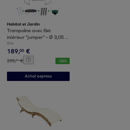
Habitat et Jardin
Trampoline avec filet
intérieur "jumper" - Ø 3,05 -
Gris
Gris
189
,
€
00
295
,
€
31
-
35
%
Achat express