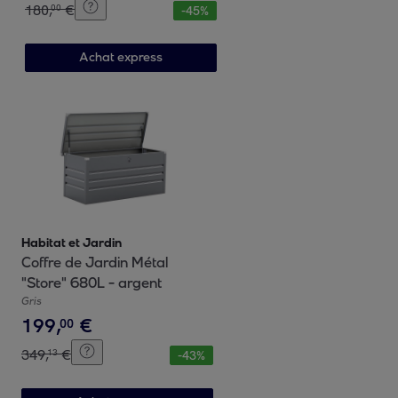
180
,
€
00
-
45
%
Achat express
Habitat et Jardin
Coffre de Jardin Métal
"Store" 680L - argent
Gris
199
,
€
00
349
,
€
13
-
43
%