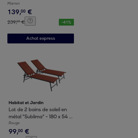
"Farniente" - Marron
Marron
139
,
€
00
239
,
€
65
-
41
%
Achat express
Habitat et Jardin
Lot de 2 bains de soleil en
métal "Sublima" - 180 x 54 x
104 cm - Terracotta
Rouge
99
,
€
00