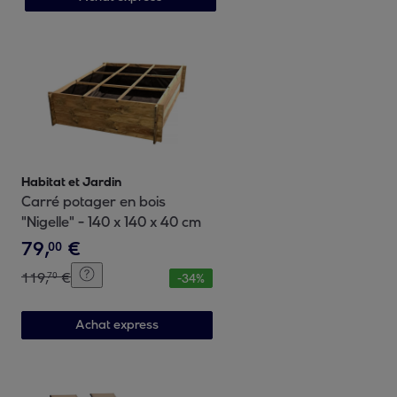
Habitat et Jardin
Carré potager en bois
"Nigelle" - 140 x 140 x 40 cm
79
,
€
00
119
,
€
70
-
34
%
Achat express