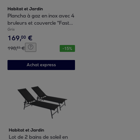
Habitat et Jardin
Plancha à gaz en inox avec 4
bruleurs et couvercle "Fasto"
- 10 kw - Gris
Gris
169
,
€
00
198
,
€
83
-
15
%
Achat express
Habitat et Jardin
Lot de 2 bains de soleil en