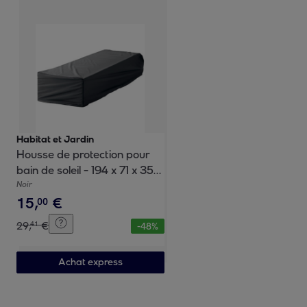
Habitat et Jardin
Housse de protection pour
bain de soleil - 194 x 71 x 35
cm - Noir
Noir
15
,
€
00
29
,
€
41
-
48
%
Achat express