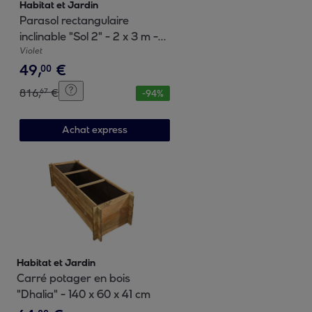
Habitat et Jardin
Parasol rectangulaire
inclinable "Sol 2" - 2 x 3 m -
Violet
Violet
49
,
€
00
816
,
€
67
-
94
%
Achat express
Habitat et Jardin
Carré potager en bois
"Dhalia" - 140 x 60 x 41 cm