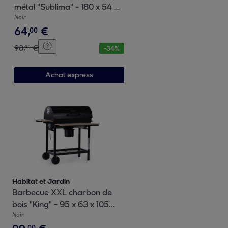
métal "Sublima" - 180 x 54 x
104 cm - Noir
Noir
64
,
€
00
98
,
€
46
-
34
%
Achat express
Habitat et Jardin
Barbecue XXL charbon de
bois "King" - 95 x 63 x 105
cm - Noir
Noir
00