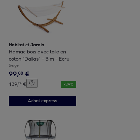
Habitat et Jardin
Hamac bois avec toile en
coton "Dallas" - 3 m - Ecru
Beige
99
,
€
00
139
,
€
74
-
29
%
Achat express