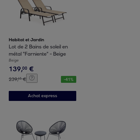
Habitat et Jardin
Lot de 2 Bains de soleil en
métal "Farniente" - Beige
Beige
139
,
€
00
239
,
€
65
-
41
%
Achat express