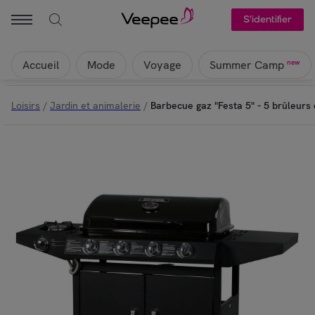
S'identifier
Accueil
Mode
Voyage
new
Summer Camp
Loisirs
/
Jardin et animalerie
/
Barbecue gaz "Festa 5" - 5 brûleurs 