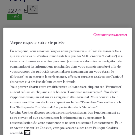
227
,
€
71
-
16
%
Reprise possible de votre ancien produit
,
Continuer sans accepter
Veepee respecte votre vie privée
voir les conditions.
En acceptant, vous autorisez Veepee et ses partenaires à utiliser des traceurs (tels
que des cookies ou d'autres identifiants tels que des SDK, ci-après "Cookies") et à
traiter vos données à caractère personnel (comme vos données de navigation, de
Vendu par
Habitat et Jardin
commandes et les informations renseignées dans votre compte membre) afin de
vous proposer des publicités personnalisées (notamment sur votre écran de
télévision) et en mesurer la performance, effectuer certaines analyses sur l'activité
des ventes et à des fins de lutte contre la fraude.
Vous pouvez choisir entre ces différentes utilisations en cliquant sur "Paramétrer"
ou tout refuser en cliquant sur le bouton "Continuer sans accepter". Vos choix
Livraison
s'appliquent uniquement sur ce navigateur et/ou terminal. Vous pouvez à tout
moment modifier vos choix en cliquant sur le lien “Paramétrer” accessible via le
lien "Politique de Confidentialité et protection de la Vie Privée".
Livraison à partir de
30 €
Certains Cookies déposés sont également nécessaires au bon fonctionnement de
notre service tel que ceux mesurant la fréquentation ou permettant la
Livraison estimée: entre le
14/08
et le
17/08
personnalisation de votre expérience et ne sont pas soumis à consentement. Pour
en savoir plus sur les Cookies, vous pouvez consulter notre Politique Cookies
accessible
ICI