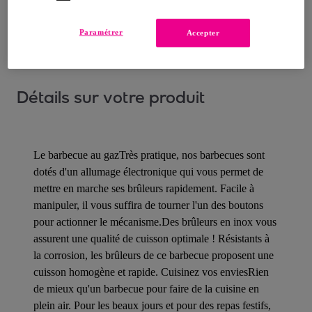
Comment ça marche ?
Paramétrer
Accepter
Détails sur votre produit
Le barbecue au gazTrès pratique, nos barbecues sont
dotés d'un allumage électronique qui vous permet de
mettre en marche ses brûleurs rapidement. Facile à
manipuler, il vous suffira de tourner l'un des boutons
pour actionner le mécanisme.Des brûleurs en inox vous
assurent une qualité de cuisson optimale ! Résistants à
la corrosion, les brûleurs de ce barbecue proposent une
cuisson homogène et rapide. Cuisinez vos enviesRien
de mieux qu'un barbecue pour faire de la cuisine en
plein air. Pour les beaux jours et pour des repas festifs,