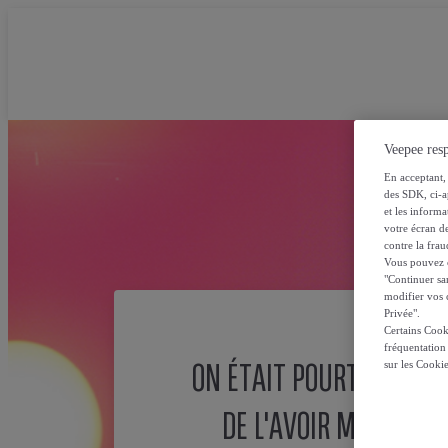
Veepee resp
En acceptant, 
des SDK, ci-a
et les inform
votre écran de
contre la frau
Vous pouvez ch
"Continuer sa
modifier vos c
Privée".
Certains Cook
fréquentation
ON ÉTAIT POURTANT SÛ
sur les Cooki
DE L'AVOIR MISE ICI !