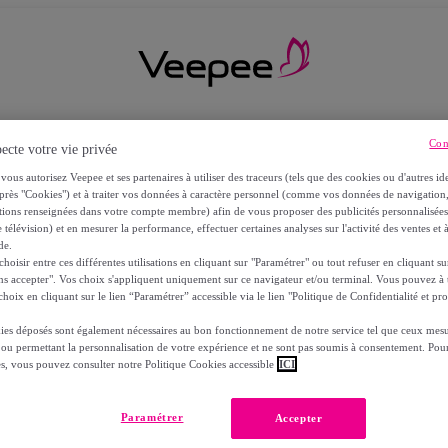
Con
ecte votre vie privée
vous autorisez Veepee et ses partenaires à utiliser des traceurs (tels que des cookies ou d'autres ide
près "Cookies") et à traiter vos données à caractère personnel (comme vos données de navigati
ations renseignées dans votre compte membre) afin de vous proposer des publicités personnalisé
 télévision) et en mesurer la performance, effectuer certaines analyses sur l'activité des ventes et à
de.
oisir entre ces différentes utilisations en cliquant sur "Paramétrer" ou tout refuser en cliquant s
ns accepter". Vos choix s'appliquent uniquement sur ce navigateur et/ou terminal. Vous pouvez 
hoix en cliquant sur le lien “Paramétrer” accessible via le lien "Politique de Confidentialité et pro
ies déposés sont également nécessaires au bon fonctionnement de notre service tel que ceux mesu
 ou permettant la personnalisation de votre expérience et ne sont pas soumis à consentement. Pour
RS
es, vous pouvez consulter notre Politique Cookies accessible
ICI
Paramétrer
Accepter