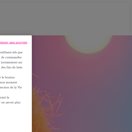
tinuer sans accepter
ntifiants tels que
on, de commandes
es (notamment sur
 des fins de lutte
ur le bouton
à tout moment
tection de la Vie
rant la
 en savoir plus