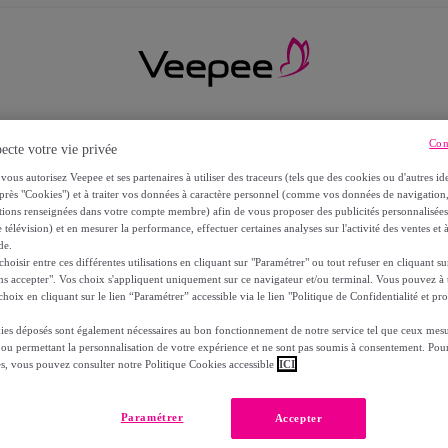
Con
ecte votre vie privée
vous autorisez Veepee et ses partenaires à utiliser des traceurs (tels que des cookies ou d'autres ide
près "Cookies") et à traiter vos données à caractère personnel (comme vos données de navigati
ations renseignées dans votre compte membre) afin de vous proposer des publicités personnalisé
 télévision) et en mesurer la performance, effectuer certaines analyses sur l'activité des ventes et à
de.
oisir entre ces différentes utilisations en cliquant sur "Paramétrer" ou tout refuser en cliquant s
ns accepter". Vos choix s'appliquent uniquement sur ce navigateur et/ou terminal. Vous pouvez 
hoix en cliquant sur le lien “Paramétrer” accessible via le lien "Politique de Confidentialité et pro
ies déposés sont également nécessaires au bon fonctionnement de notre service tel que ceux mesu
 ou permettant la personnalisation de votre expérience et ne sont pas soumis à consentement. Pour
RS
es, vous pouvez consulter notre Politique Cookies accessible
ICI
Paramétrer
Accepter