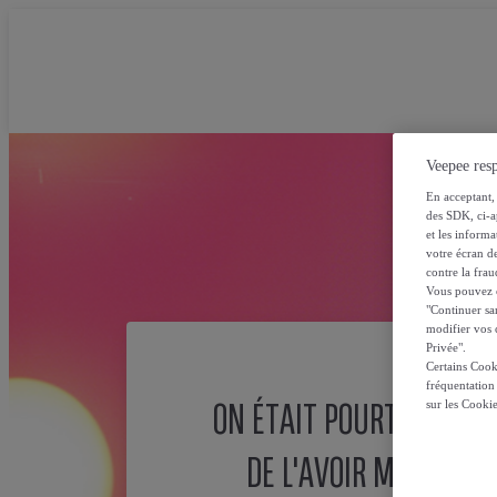
Veepee resp
En acceptant, 
des SDK, ci-a
et les inform
votre écran de
contre la frau
Vous pouvez ch
"Continuer sa
modifier vos c
Privée".
Certains Cook
fréquentation
ON ÉTAIT POURTANT SÛ
sur les Cooki
DE L'AVOIR MISE ICI !