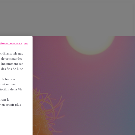
tinuer sans accepter
ntifiants tels que
on, de commandes
es (notamment sur
 des fins de lutte
ur le bouton
à tout moment
tection de la Vie
rant la
 en savoir plus