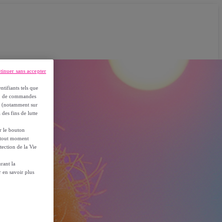
tinuer sans accepter
ntifiants tels que
on, de commandes
es (notamment sur
 des fins de lutte
ur le bouton
à tout moment
tection de la Vie
rant la
 en savoir plus