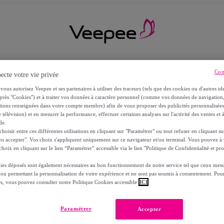
Con
ecte votre vie privée
vous autorisez Veepee et ses partenaires à utiliser des traceurs (tels que des cookies ou d'autres ide
près "Cookies") et à traiter vos données à caractère personnel (comme vos données de navigati
ations renseignées dans votre compte membre) afin de vous proposer des publicités personnalisé
 télévision) et en mesurer la performance, effectuer certaines analyses sur l'activité des ventes et à
de.
oisir entre ces différentes utilisations en cliquant sur "Paramétrer" ou tout refuser en cliquant s
ns accepter". Vos choix s'appliquent uniquement sur ce navigateur et/ou terminal. Vous pouvez 
hoix en cliquant sur le lien “Paramétrer” accessible via le lien "Politique de Confidentialité et pro
ies déposés sont également nécessaires au bon fonctionnement de notre service tel que ceux mesu
 ou permettant la personnalisation de votre expérience et ne sont pas soumis à consentement. Pour
RS
es, vous pouvez consulter notre Politique Cookies accessible
ICI
Paramétrer
Accepter