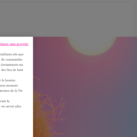
tinuer sans accepter
ntifiants tels que
on, de commandes
es (notamment sur
 des fins de lutte
ur le bouton
à tout moment
tection de la Vie
rant la
 en savoir plus