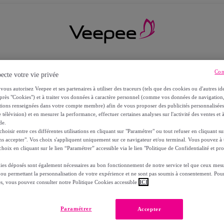
Con
ecte votre vie privée
vous autorisez Veepee et ses partenaires à utiliser des traceurs (tels que des cookies ou d'autres ide
près "Cookies") et à traiter vos données à caractère personnel (comme vos données de navigati
ations renseignées dans votre compte membre) afin de vous proposer des publicités personnalisé
 télévision) et en mesurer la performance, effectuer certaines analyses sur l'activité des ventes et à
de.
oisir entre ces différentes utilisations en cliquant sur "Paramétrer" ou tout refuser en cliquant s
ns accepter". Vos choix s'appliquent uniquement sur ce navigateur et/ou terminal. Vous pouvez 
hoix en cliquant sur le lien “Paramétrer” accessible via le lien "Politique de Confidentialité et pro
ies déposés sont également nécessaires au bon fonctionnement de notre service tel que ceux mesu
 ou permettant la personnalisation de votre expérience et ne sont pas soumis à consentement. Pour
RS
es, vous pouvez consulter notre Politique Cookies accessible
ICI
Paramétrer
Accepter