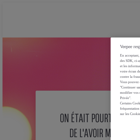
Veepee resp
En acceptant, 
des SDK, ci-a
et les inform
votre écran de
contre la frau
Vous pouvez ch
"Continuer sa
modifier vos c
Privée".
Certains Cook
fréquentation
ON ÉTAIT POURTANT SÛ
sur les Cooki
DE L'AVOIR MISE ICI !