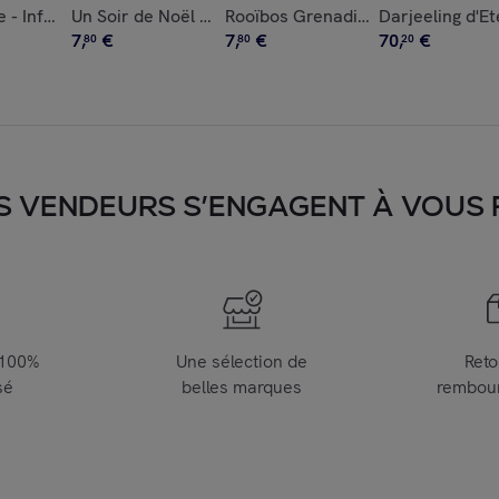
fusion Bio - 20x2g
e - Infusion Bio plante naturelle - Vrac 800g
Un Soir de Noël - Rooibos Bio - Sachet Noël 100g
Rooïbos Grenadine Bio - Sachet 1
Darjeeling d'Et
7
,
€
7
,
€
70
,
€
80
80
20
S VENDEURS S’ENGAGENT À VOUS FA
 100%
Une sélection de
Reto
sé
belles marques
rembou