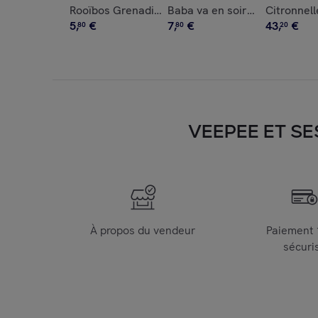
Rooïbos Grenadine Bio - Infusettes 15x2g
Baba va en soirée pyjama - In
Citronnell
5
,
€
7
,
€
43
,
€
80
80
20
VEEPEE ET SE
À propos du vendeur
Paiement
sécuri