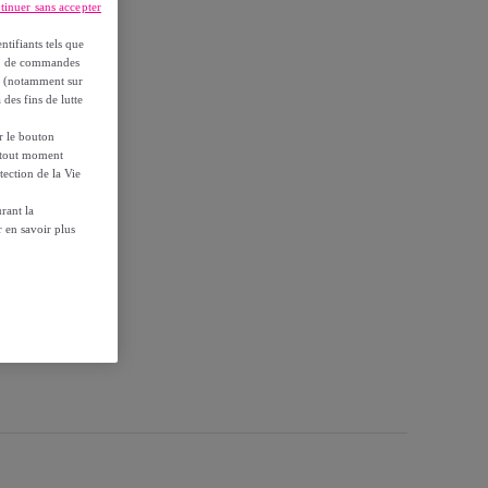
tinuer sans accepter
 Sachet 100g
ntifiants tels que
on, de commandes
es (notamment sur
 des fins de lutte
ur le bouton
à tout moment
tection de la Vie
rant la
 en savoir plus