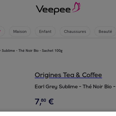
Maison
Enfant
Chaussures
Beauté
w
y Sublime - Thé Noir Bio - Sachet 100g
Origines Tea & Coffee
Earl Grey Sublime - Thé Noir Bio 
7
,
€
80