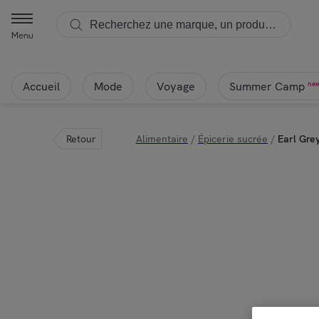
Menu
Accueil
Mode
Voyage
ne
Summer Camp
Retour
Alimentaire
/
Épicerie sucrée
/
Earl Gre