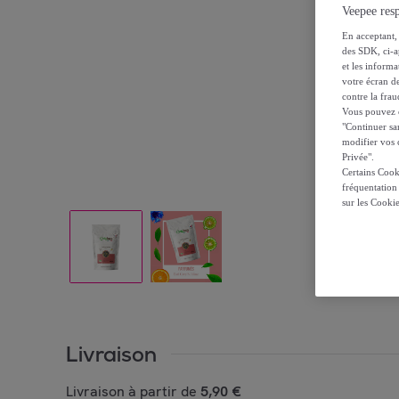
Veepee resp
En acceptant, 
des SDK, ci-a
et les inform
votre écran de
contre la frau
Vous pouvez ch
"Continuer sa
modifier vos c
Privée".
Certains Cook
fréquentation
sur les Cooki
Livraison
Livraison à partir de
5,90 €