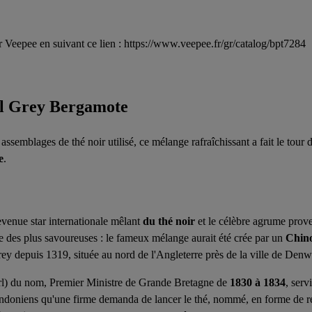
 Veepee en suivant ce lien : https://www.veepee.fr/gr/catalog/bpt7284
rl Grey Bergamote
s assemblages de thé noir utilisé, ce mélange rafraîchissant a fait le to
e
.
evenue star internationale mêlant
du thé noir
et le célèbre agrume prove
ne des plus savoureuses : le fameux mélange aurait été crée par un
Chin
ey depuis 1319, située au nord de l'Angleterre près de la ville de Denw
rl) du nom, Premier Ministre de Grande Bretagne de
1830 à 1834
, serv
 londoniens qu'une firme demanda de lancer le thé, nommé, en forme de