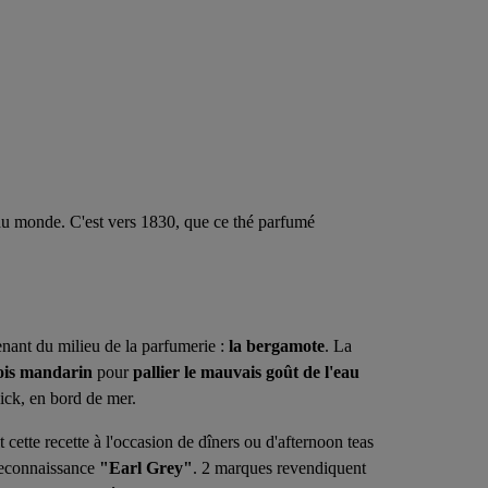
ur du monde. C'est vers 1830, que ce thé parfumé
nant du milieu de la parfumerie :
la bergamote
. La
ois mandarin
pour
pallier le mauvais goût de l'eau
ick, en bord de mer.
it cette recette à l'occasion de dîners ou d'afternoon teas
 reconnaissance
"Earl Grey"
. 2 marques revendiquent