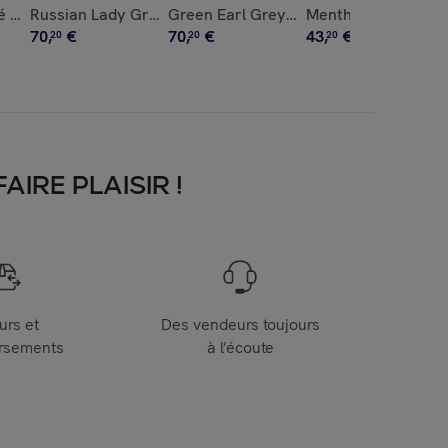
00g
é - Thé Noir Bio d'Inde - Vrac 1kg
Russian Lady Grey - Thé Noir Bio de Chine - Vrac 1kg
Green Earl Grey - Thé Vert Bio - Vrac 
Menthe Nanah - Infu
70
,
€
70
,
€
43
,
€
20
20
20
IRE PLAISIR !
urs et
Des vendeurs toujours
rsements
à l’écoute