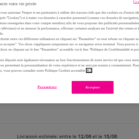
Con
ecte votre vie privée
Modèle :
Earl Grey Sublime - Thé Noir Bio -
vous autorisez Veepee et ses partenaires à utiliser des traceurs (tels que des cookies ou d'autres ide
près "Cookies") et à traiter vos données à caractère personnel (comme vos données de navigati
ations renseignées dans votre compte membre) afin de vous proposer des publicités personnalisé
1
Ajouter au panier
 télévision) et en mesurer la performance, effectuer certaines analyses sur l'activité des ventes et à
de.
oisir entre ces différentes utilisations en cliquant sur "Paramétrer" ou tout refuser en cliquant s
Vendu par
Origines Tea & Coffee
ns accepter". Vos choix s'appliquent uniquement sur ce navigateur et/ou terminal. Vous pouvez 
hoix en cliquant sur le lien “Paramétrer” accessible via le lien "Politique de Confidentialité et pro
Partager cet article
ies déposés sont également nécessaires au bon fonctionnement de notre service tel que ceux mesu
 ou permettant la personnalisation de votre expérience et ne sont pas soumis à consentement. Pour
es, vous pouvez consulter notre Politique Cookies accessible
ICI
Paramétrer
Accepter
Livraison estimée: entre le
12/08
et le
15/08