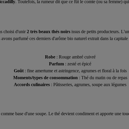
ccadilly
. Toutefois, la rumeur dit que ce fût le comte (ou sa femme) qui
s choisi d'unir
2 très beaux thés noirs
issus de petits producteurs. L'u
avons parfumé ces derniers d'arôme bio naturel extrait dans la capitale 
Robe
: Rouge ambré cuivré
Parfum
: zesté et épicé
Goût
: fine amertume et astringence, agrumes et floral à la fois
Moments/types de consommation
: Thé du matin ou de repas
Accords culinaires
: Pâtisseries, agrumes, soupe aux légumes
e comme base d'une soupe. Le thé devient condiment et apporte une touch