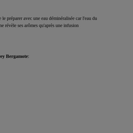
e le préparer avec une eau déminéralisée car
l'eau du
t ne révèle ses arômes qu'après une infusion
rey
Bergamote
: