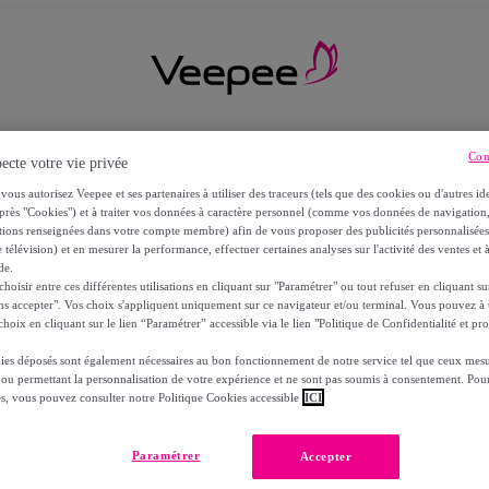
Con
ecte votre vie privée
vous autorisez Veepee et ses partenaires à utiliser des traceurs (tels que des cookies ou d'autres ide
près "Cookies") et à traiter vos données à caractère personnel (comme vos données de navigati
ations renseignées dans votre compte membre) afin de vous proposer des publicités personnalisé
 télévision) et en mesurer la performance, effectuer certaines analyses sur l'activité des ventes et à
de.
oisir entre ces différentes utilisations en cliquant sur "Paramétrer" ou tout refuser en cliquant s
ns accepter". Vos choix s'appliquent uniquement sur ce navigateur et/ou terminal. Vous pouvez 
hoix en cliquant sur le lien “Paramétrer” accessible via le lien "Politique de Confidentialité et pro
ies déposés sont également nécessaires au bon fonctionnement de notre service tel que ceux mesu
 ou permettant la personnalisation de votre expérience et ne sont pas soumis à consentement. Pour
RS
es, vous pouvez consulter notre Politique Cookies accessible
ICI
Paramétrer
Accepter