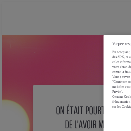
Veepee resp
En acceptant, 
des SDK, ci-a
et les inform
votre écran de
contre la frau
Vous pouvez ch
"Continuer sa
modifier vos c
Privée".
Certains Cook
fréquentation
ON ÉTAIT POURTANT SÛ
sur les Cooki
DE L'AVOIR MISE ICI !