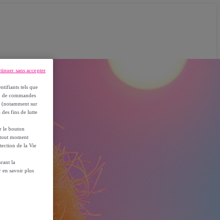
tinuer sans accepter
ntifiants tels que
on, de commandes
es (notamment sur
 des fins de lutte
ur le bouton
à tout moment
tection de la Vie
rant la
 en savoir plus