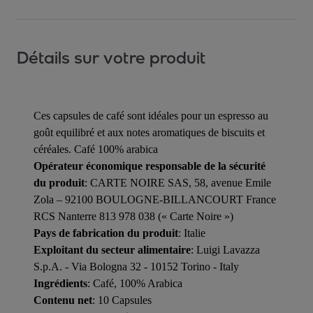
x10, Intenso x10
Découvrez un mix des classiques des cafés italiens
Détails sur votre produit
Lavazza
Ces capsules de café sont idéales pour un espresso au
goût equilibré et aux notes aromatiques de biscuits et
céréales. Café 100% arabica
Opérateur économique responsable de la sécurité
du produit
: CARTE NOIRE SAS, 58, avenue Emile
Voir le kit
Zola – 92100 BOULOGNE-BILLANCOURT France
RCS Nanterre 813 978 038 (« Carte Noire »)
Pays de fabrication du produit
: Italie
Exploitant du secteur alimentaire
: Luigi Lavazza
S.p.A. - Via Bologna 32 - 10152 Torino - Italy
Ingrédients
: Café, 100% Arabica
Contenu net
: 10 Capsules