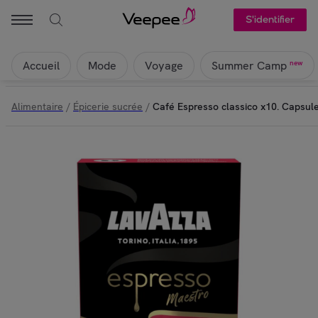
Lavazza - Café Espresso classico x10. Capsules compatibles Nespres
S'identifier
Accueil
Mode
Voyage
new
Summer Camp
Alimentaire
/
Épicerie sucrée
/
Café Espresso classico x10. Capsul