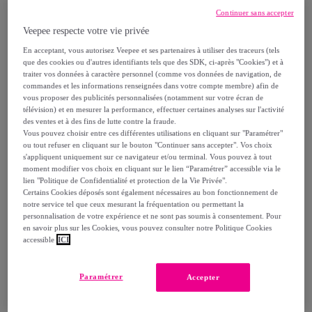
3
,
€
59
Continuer sans accepter
Veepee respecte votre vie privée
Vendu par
Carte Noire et Lavazza
En acceptant, vous autorisez Veepee et ses partenaires à utiliser des traceurs (tels
que des cookies ou d'autres identifiants tels que des SDK, ci-après "Cookies") et à
traiter vos données à caractère personnel (comme vos données de navigation, de
commandes et les informations renseignées dans votre compte membre) afin de
vous proposer des publicités personnalisées (notamment sur votre écran de
télévision) et en mesurer la performance, effectuer certaines analyses sur l'activité
Livraison
des ventes et à des fins de lutte contre la fraude.
Vous pouvez choisir entre ces différentes utilisations en cliquant sur "Paramétrer"
ou tout refuser en cliquant sur le bouton "Continuer sans accepter". Vos choix
Livraison à partir de
4 €
s'appliquent uniquement sur ce navigateur et/ou terminal. Vous pouvez à tout
moment modifier vos choix en cliquant sur le lien “Paramétrer” accessible via le
Offerte par la marque dès 50,01 € d'achat
lien "Politique de Confidentialité et protection de la Vie Privée".
Certains Cookies déposés sont également nécessaires au bon fonctionnement de
notre service tel que ceux mesurant la fréquentation ou permettant la
Livraison estimée: entre le
12/08
et le
15/08
personnalisation de votre expérience et ne sont pas soumis à consentement. Pour
en savoir plus sur les Cookies, vous pouvez consulter notre Politique Cookies
accessible
ICI
Comment ça marche ?
Paramétrer
Accepter