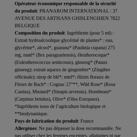
Opérateur économique responsable de la sécurité
du produit
: PRANAROM INTERNATIONAL : 37
AVENUE DES ARTISANS GHISLENGHIEN 7822
BELGIQUE
Composition du produit
: Ingrédients (pour 5 ml) :
Extrait hydroalcoolique glycériné de plantes* : eau,
glycérine*, alcool*, guarana* (Paulinia cupana) 275
mg, maté* (Ilex paraguariensis), éleutherocoque*
(Euleutherococcus senticosus), ginseng* (Panax
ginseng); extrait aqueux de gingembre* (Zingiber
officinale); sirop de blé*; miel*; élixirs floraux de
Fleurs de Bach* : Cognac 27°**, Wild Rose* (Rosa
Canina), Mustard* (Sinapis arvensis), Hornbeam*
(Carpinus betulus), Olive* (Olea Europaea).
*Ingrédients issus de l’agriculture biologique et
**biodynamique.
Pays de fabrication du produit
: France
Allergènes
: Ne pas dépasser la dose recommandée. Ne
pas utiliser chez les femmes enceintes, allaitantes ni par