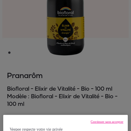
Pranarôm
Biofloral - Elixir de Vitalité - Bio - 100 ml
Modèle :
Biofloral - Elixir de Vitalité - Bio -
100 ml
18
,
€
90
Continuer sans accepter
Veepee respecte votre vie privée