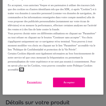
Vendu par
I Natural Health
En acceptant, vous autorisez Veepee et ses partenaires à utiliser des traceurs (tels
que des cookies ou d'autres identifiants tels que des SDK, ci-après "Cookies") et à
traiter vos données à caractère personnel (comme vos données de navigation, de
commandes et les informations renseignées dans votre compte membre) afin de
vous proposer des publicités personnalisées (notamment sur votre écran de
télévision) et en mesurer la performance, effectuer certaines analyses sur l'activité
Livraison
des ventes et à des fins de lutte contre la fraude.
Vous pouvez choisir entre ces différentes utilisations en cliquant sur "Paramétrer"
ou tout refuser en cliquant sur le bouton "Continuer sans accepter". Vos choix
Livraison à partir de
4,20 €
s'appliquent uniquement sur ce navigateur et/ou terminal. Vous pouvez à tout
moment modifier vos choix en cliquant sur le lien “Paramétrer” accessible via le
Offerte par la marque dès 21,10 € d'achat
lien "Politique de Confidentialité et protection de la Vie Privée".
Certains Cookies déposés sont également nécessaires au bon fonctionnement de
notre service tel que ceux mesurant la fréquentation ou permettant la
Livraison estimée: entre le
13/08
et le
16/08
personnalisation de votre expérience et ne sont pas soumis à consentement. Pour
en savoir plus sur les Cookies, vous pouvez consulter notre Politique Cookies
accessible
ICI
Comment ça marche ?
Paramétrer
Accepter
Détails sur votre produit