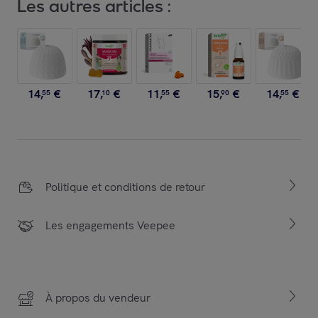
Les autres articles :
14
,
€
17
,
€
11
,
€
15
,
€
14
,
€
55
10
55
90
55
Politique et conditions de retour
Les engagements Veepee
À propos du vendeur