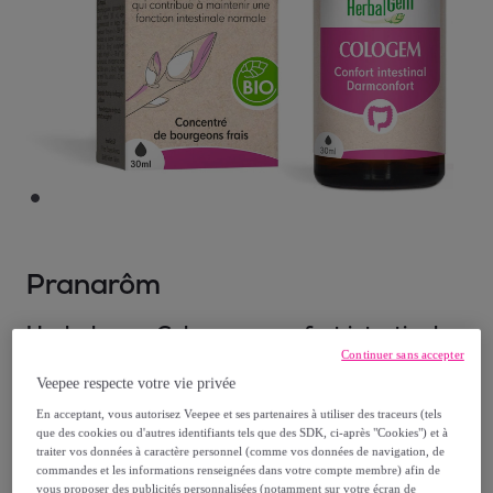
Pranarôm
Herbalgem- Cologem - confort intestinal -
Continuer sans accepter
Bio - 30 ml
Veepee respecte votre vie privée
Modèle :
Herbalgem- Cologem - confort
intestinal - Bio - 30 ml
En acceptant, vous autorisez Veepee et ses partenaires à utiliser des traceurs (tels
que des cookies ou d'autres identifiants tels que des SDK, ci-après "Cookies") et à
traiter vos données à caractère personnel (comme vos données de navigation, de
19
,
€
commandes et les informations renseignées dans votre compte membre) afin de
90
vous proposer des publicités personnalisées (notamment sur votre écran de