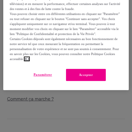
télévision) et en mesurer la performance, effectuer certaines analyses sur l'activité
des ventes et à des fins de lutte contre la fraude.
Vendu par
I Natural Health
Vous pouvez choisir entre ces différentes utilisations en cliquant sur "Paramétrer"
ou tout refuser en cliquant sur le bouton "Continuer sans accepter". Vos choix
s'appliquent uniquement sur ce navigateur et/ou terminal. Vous pouvez à tout
moment modifier vos choix en cliquant sur le lien “Paramétrer” accessible via le
lien "Politique de Confidentialité et protection de la Vie Privée".
Certains Cookies déposés sont également nécessaires au bon fonctionnement de
Livraison
notre service tel que ceux mesurant la fréquentation ou permettant la
personnalisation de votre expérience et ne sont pas soumis à consentement. Pour
en savoir plus sur les Cookies, vous pouvez consulter notre Politique Cookies
Livraison à partir de
4,20 €
accessible
ICI
Offerte par la marque dès 21,10 € d'achat
Paramétrer
Accepter
Livraison estimée: entre le
14/08
et le
17/08
Comment ça marche ?