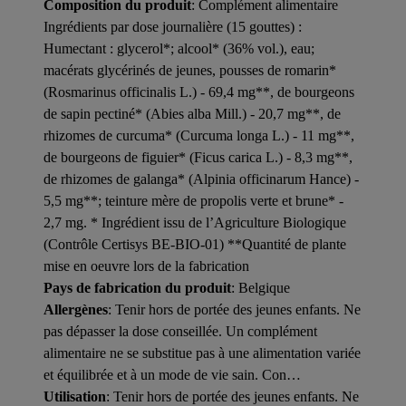
Composition du produit
: Complément alimentaire
Ingrédients par dose journalière (15 gouttes) :
Humectant : glycerol*; alcool* (36% vol.), eau;
macérats glycérinés de jeunes, pousses de romarin*
(Rosmarinus officinalis L.) - 69,4 mg**, de bourgeons
de sapin pectiné* (Abies alba Mill.) - 20,7 mg**, de
rhizomes de curcuma* (Curcuma longa L.) - 11 mg**,
de bourgeons de figuier* (Ficus carica L.) - 8,3 mg**,
de rhizomes de galanga* (Alpinia officinarum Hance) -
5,5 mg**; teinture mère de propolis verte et brune* -
2,7 mg. * Ingrédient issu de l’Agriculture Biologique
(Contrôle Certisys BE-BIO-01) **Quantité de plante
mise en oeuvre lors de la fabrication
Pays de fabrication du produit
: Belgique
Allergènes
: Tenir hors de portée des jeunes enfants. Ne
pas dépasser la dose conseillée. Un complément
alimentaire ne se substitue pas à une alimentation variée
et équilibrée et à un mode de vie sain. Con…
Utilisation
: Tenir hors de portée des jeunes enfants. Ne