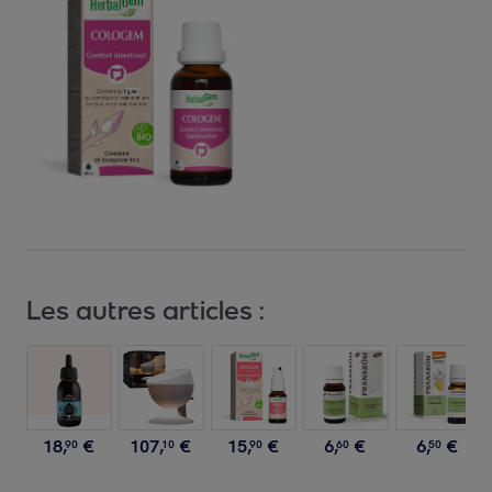
Les autres articles :
18
,
€
107
,
€
15
,
€
6
,
€
6
,
€
90
10
90
60
50