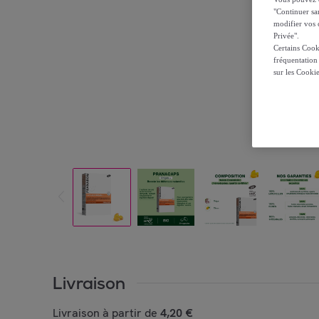
"Continuer sa
modifier vos c
Privée".
Certains Cook
fréquentation
sur les Cooki
Livraison
Livraison à partir de
4,20 €