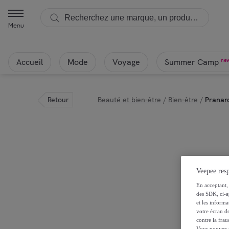
Menu
Accueil
Mode
Voyage
ne
Summer Camp
Retour
Beauté et bien-être
/
Bien-être
/
Pranaro
Veepee resp
En acceptant, 
des SDK, ci-a
et les inform
votre écran de
contre la frau
Vous pouvez ch