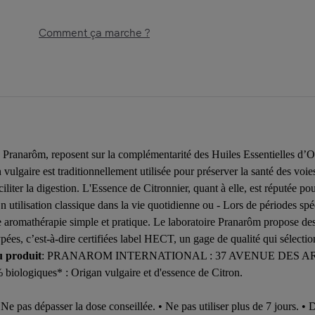
Comment ça marche ?
anarôm, reposent sur la complémentarité des Huiles Essentielles d’Orig
vulgaire est traditionnellement utilisée pour préserver la santé des voies
iliter la digestion. L'Essence de Citronnier, quant à elle, est réputée po
 En utilisation classique dans la vie quotidienne ou - Lors de périodes s
e aromathérapie simple et pratique. Le laboratoire Pranarôm propose des 
ées, c’est-à-dire certifiées label HECT, un gage de qualité qui sélectio
u produit
: PRANAROM INTERNATIONAL : 37 AVENUE DES A
% biologiques* : Origan vulgaire et d'essence de Citron.
• Ne pas dépasser la dose conseillée. • Ne pas utiliser plus de 7 jours. •