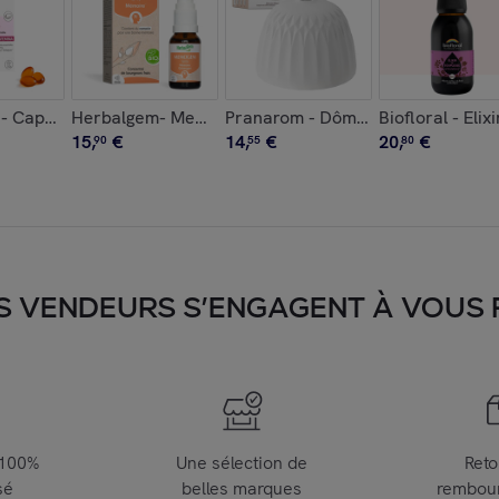
 pièce
m - Bio - 60 gommes
 Capsules - Confort (Pré)menstruel - Bio - 30 capsules
Herbalgem- MemoGem spray - Bio - 15 ml
Pranarom - Dôme BAROCCO pour d
Biofloral - Eli
15
,
€
14
,
€
20
,
€
90
55
80
S VENDEURS S’ENGAGENT À VOUS FA
 100%
Une sélection de
Reto
sé
belles marques
rembou