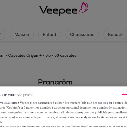
Maison
Enfant
Chaussures
Beauté
w
m - Capsules Origan + - Bio - 30 capsules
Pranarôm
Pranarom - Capsules Origan + - B
Con
ecte votre vie privée
vous autorisez Veepee et ses partenaires à utiliser des traceurs (tels que des cookies ou d'autres ide
10
,
€
près "Cookies") et à traiter vos données à caractère personnel (comme vos données de navigati
90
ations renseignées dans votre compte membre) afin de vous proposer des publicités personnalisé
 télévision) et en mesurer la performance, effectuer certaines analyses sur l'activité des ventes et à
de.
oisir entre ces différentes utilisations en cliquant sur "Paramétrer" ou tout refuser en cliquant s