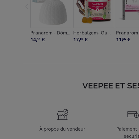
Pranarom - Dôme SCALA pour diffuseur CERA - 1
Herbalgem- Gummies SanoGe
Pranarom -
14
,
€
17
,
€
11
,
€
55
10
55
VEEPEE ET SE
À propos du vendeur
Paiement
sécuri