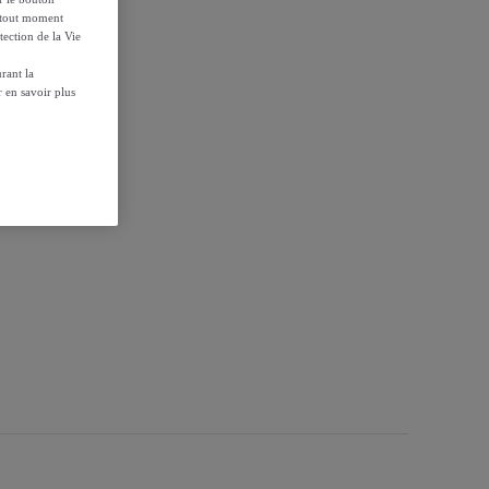
à tout moment
tection de la Vie
 - 30 capsules
rant la
 en savoir plus