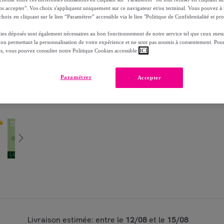
ns accepter". Vos choix s'appliquent uniquement sur ce navigateur et/ou terminal. Vous pouvez 
hoix en cliquant sur le lien “Paramétrer” accessible via le lien "Politique de Confidentialité et pro
Modèle :
Pranarom - Capsules Origan + - Bio
ies déposés sont également nécessaires au bon fonctionnement de notre service tel que ceux mesu
1
 ou permettant la personnalisation de votre expérience et ne sont pas soumis à consentement. Pour
Ajouter au panier
es, vous pouvez consulter notre Politique Cookies accessible
ICI
Vendu par
I Natural Health
Paramétrer
Accepter
Partager cet article
Livraison estimée: entre le
12/08
et le
15/08