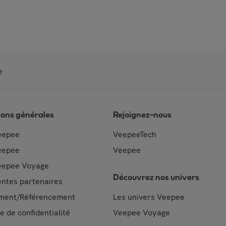
e
ions générales
Rejoignez-nous
eepee
VeepeeTech
eepee
Veepee
epee Voyage
Découvrez nos univers
ntes partenaires
ment/Référencement
Les univers Veepee
ue de confidentialité
Veepee Voyage