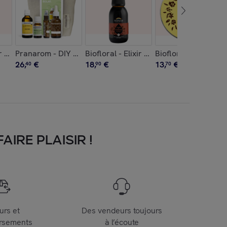
iffuseur CERA - 1 pièce
xir de Souplesse - Bio - 100 ml
Pranarom - DIY Soin éclat visage - 3 produits offerts - 1 p
Biofloral - Elixir de Digestion - Bio - 10
Biofloral - Moment P
26
,
€
18
,
€
13
,
€
40
90
70
IRE PLAISIR !
urs et
Des vendeurs toujours
rsements
à l’écoute