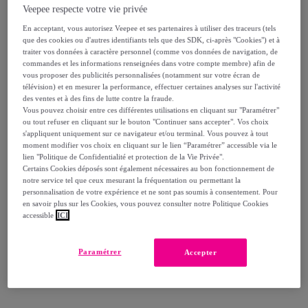
Veepee respecte votre vie privée
Vendu par
I Natural Health
En acceptant, vous autorisez Veepee et ses partenaires à utiliser des traceurs (tels
que des cookies ou d'autres identifiants tels que des SDK, ci-après "Cookies") et à
traiter vos données à caractère personnel (comme vos données de navigation, de
commandes et les informations renseignées dans votre compte membre) afin de
vous proposer des publicités personnalisées (notamment sur votre écran de
télévision) et en mesurer la performance, effectuer certaines analyses sur l'activité
Livraison
des ventes et à des fins de lutte contre la fraude.
Vous pouvez choisir entre ces différentes utilisations en cliquant sur "Paramétrer"
ou tout refuser en cliquant sur le bouton "Continuer sans accepter". Vos choix
Livraison à partir de
4,20 €
s'appliquent uniquement sur ce navigateur et/ou terminal. Vous pouvez à tout
moment modifier vos choix en cliquant sur le lien “Paramétrer” accessible via le
Offerte par la marque dès 24 € d'achat
lien "Politique de Confidentialité et protection de la Vie Privée".
Certains Cookies déposés sont également nécessaires au bon fonctionnement de
notre service tel que ceux mesurant la fréquentation ou permettant la
Livraison estimée: entre le
11/08
et le
14/08
personnalisation de votre expérience et ne sont pas soumis à consentement. Pour
en savoir plus sur les Cookies, vous pouvez consulter notre Politique Cookies
accessible
ICI
Comment ça marche ?
Paramétrer
Accepter