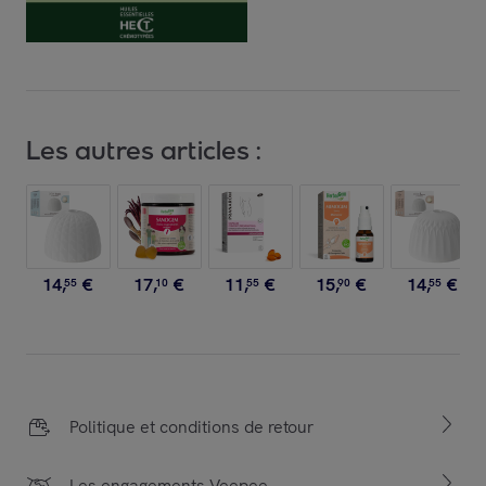
Les autres articles :
14
,
€
17
,
€
11
,
€
15
,
€
14
,
€
55
10
55
90
55
Politique et conditions de retour
Les engagements Veepee