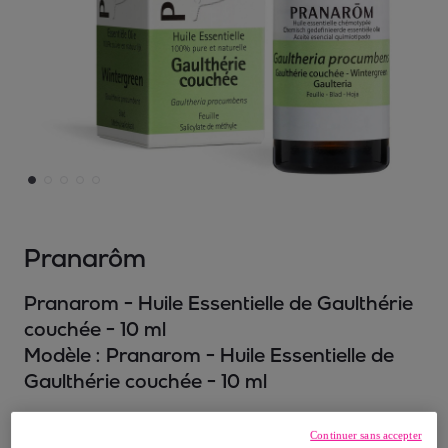
Pranarôm
Pranarom - Huile Essentielle de Gaulthérie
couchée - 10 ml
Modèle :
Pranarom - Huile Essentielle de
Gaulthérie couchée - 10 ml
6
,
€
15
Continuer sans accepter